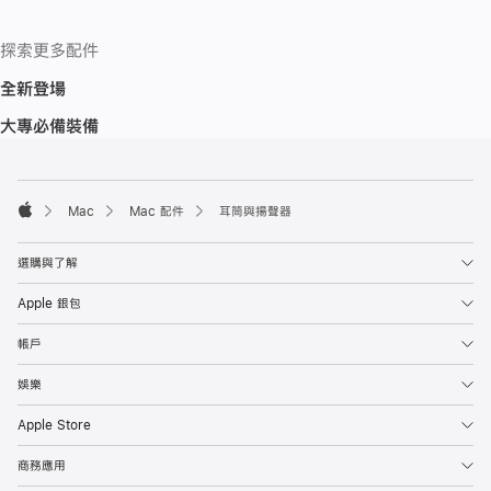
探索更多配件
全新登場
大專必備裝備
註
註
腳
腳
Mac
Mac 配件
耳筒與揚聲器
Apple
選購與了解
Apple 銀包
帳戶
娛樂
Apple Store
商務應用