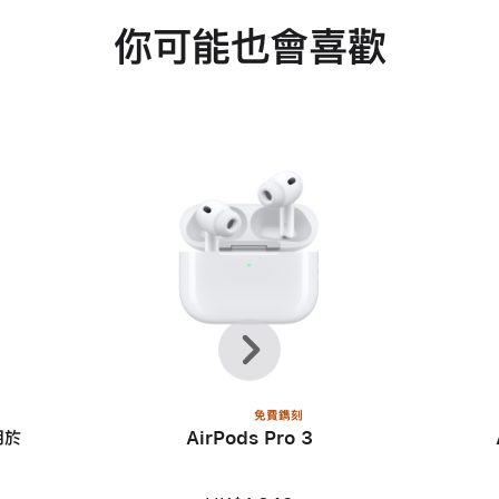
你可能也會喜歡
上
下
一
一
頁
步
免費鐫刻
用於
AirPods Pro 3