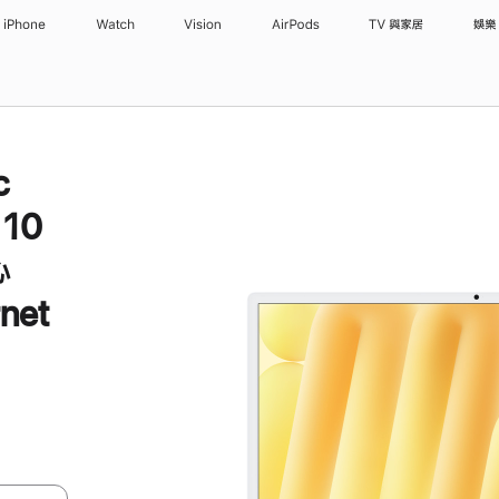
iPhone
Watch
Vision
AirPods
TV 與家居
娛樂
c
 10
心
net