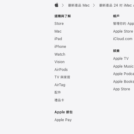
翻新產品 Mac
翻新產品 24 吋 iMac A
Apple
選購與了解
帳戶
Store
管理你的 App
Mac
Apple Stor
iPad
iCloud.com
iPhone
娛樂
Watch
Apple TV
Vision
Apple Music
AirPods
Apple Podca
TV 與家居
Apple Book
AirTag
App Store
配件
禮品卡
Apple 銀包
Apple Pay