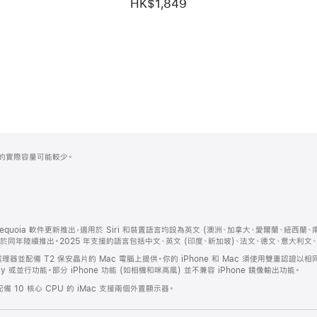
HK$1,849
式化後的實際容量可能較少。
隨 macOS Sequoia 軟件更新推出，適用於 Siri 和裝置語言均設為英文 (澳洲、加拿大、愛爾蘭、
將於同年陸續推出。2025 年支援的語言包括中文、英文 (印度、新加坡)、法文、德文、意大利
el 處理器並配備 T2 保安晶片的 Mac 電腦上提供。你的 iPhone 和 Mac 須使用雙重認證以相同
lay 或並行功能。部分 iPhone 功能 (如相機和咪高風) 並不兼容 iPhone 鏡像輸出功能。
配備 10 核心 CPU 的 iMac 支援兩個外置顯示器。