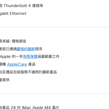
 Thunderbolt 4 連接埠
gabit Ethernet
質卓越，價格絕佳
售前已通過
嚴格的翻新
程序
Apple 的一年
有限保障
這
涵蓋範圍之內
會
選購
AppleCare
這
產品
開
會
刻及禮品包裝服務不適用於翻新產品
啟
開
量提供
一
啟
個
一
新
個
視
新
窗。
視
產品 24 吋 iMac Apple M4 晶片