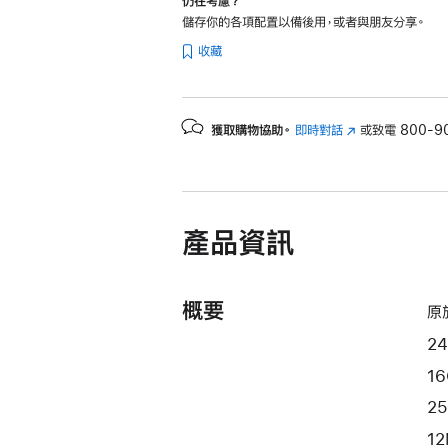
仍在考慮？
儲存你的各項配置以備後用，或者與朋友分享。
收藏
獲取購物協助。
即時對話
(以
或致電
800-9
新
視
窗
開
產品資訊
啟)
概要
原
24
1
25
1