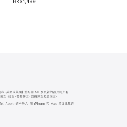
HK$1,499
紐西蘭、南非、英國或美國) 並配備 M1 及更新的晶片的所有
文、日文、韓文、葡萄牙文、西班牙文及越南文。
的 Apple 帳户登入，而 iPhone 和 Mac 須彼此靠近