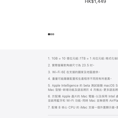
HK$1,449
註
註
1. 1GB = 10 億位元組；1TB = 1 兆位元組；格
腳
腳
2. 實際螢幕對角線尺寸為 23.5 吋。
3. Wi-Fi 6E 在支援的國家及地區提供。
4. 重量可能隨著配置和生產程序不同而有所差異。
5. Apple Intelligence 的 beta 測試版
Mac 型號。新增功能及語言將於 4 月推出，更多語言
6. 於配備 Apple 晶片的 Mac 電腦，以及採用 Int
並啟用藍牙和 Wi‑Fi 功能，同時 Mac 並無使用 AirP
7. 配備 8 核心 CPU 的 iMac 支援一個外置顯示器。