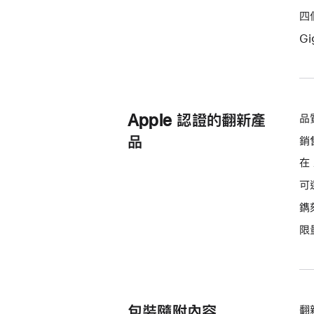
四個
Gi
Apple 認證的翻新產
品
品
銷
在 
可
鐫
限
包裝隨附內容
翻新