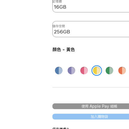
記憶體
儲存空間
顏色 - 黃色
藍
紫
粉
綠
橙
色
色
紅
色
色
黃色
色
使用 Apple Pay 結帳
加入購物袋