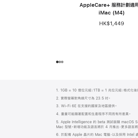
AppleCare+ 服務計劃適
iMac (M4)
HK$1,449
註
註
1. 1GB = 10 億位元組；1TB = 1 兆位元組；格
腳
腳
2. 實際螢幕對角線尺寸為 23.5 吋。
3. Wi-Fi 6E 在支援的國家及地區提供。
4. 重量可能隨著配置和生產程序不同而有所差異。
5. Apple Intelligence 的 beta 測試版
Mac 型號。新增功能及語言將於 4 月推出，更多語言
6. 於配備 Apple 晶片的 Mac 電腦，以及採用 Int