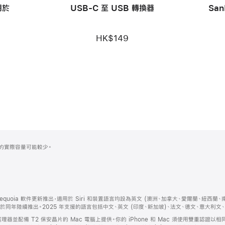
用於
USB-C 至 USB 轉換器
San
HK$149
式化後的實際容量可能較少。
隨 macOS Sequoia 軟件更新推出，適用於 Siri 和裝置語言均設為英文 (澳洲、加拿大、愛爾蘭、
將於同年陸續推出。2025 年支援的語言包括中文、英文 (印度、新加坡)、法文、德文、意大利
el 處理器並配備 T2 保安晶片的 Mac 電腦上提供。你的 iPhone 和 Mac 須使用雙重認證以相同