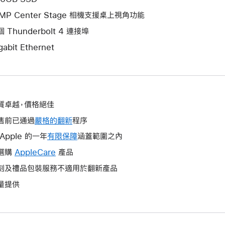
2MP Center Stage 相機支援桌上視角功能
 Thunderbolt 4 連接埠
gabit Ethernet
質卓越，價格絕佳
售前已通過
嚴格的翻新
程序
Apple 的一年
有限保障
這
涵蓋範圍之內
會
選購
AppleCare
這
產品
開
會
刻及禮品包裝服務不適用於翻新產品
啟
開
量提供
一
啟
個
一
新
個
視