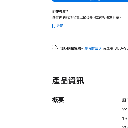
仍在考慮？
儲存你的各項配置以備後用，或者與朋友分享。
收藏
獲取購物協助。
即時對話
(以
或致電
800-9
新
視
窗
開
產品資訊
啟)
概要
原
24
1
25