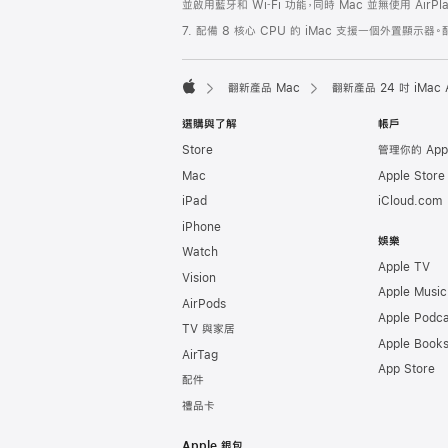
並啟用藍牙和 Wi‑Fi 功能，同時 Mac 並無使用 AirP
7. 配備 8 核心 CPU 的 iMac 支援一個外置顯示器。
翻新產品 Mac
翻新產品 24 吋 iMac 
Apple
選購與了解
帳戶
Store
管理你的 App
Mac
Apple Stor
iPad
iCloud.com
iPhone
娛樂
Watch
Apple TV
Vision
Apple Music
AirPods
Apple Podca
TV 與家居
Apple Book
AirTag
App Store
配件
禮品卡
Apple 銀包