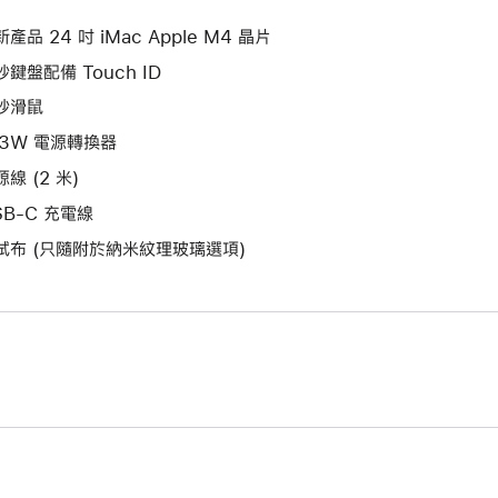
新
窗。
視
產品 24 吋 iMac Apple M4 晶片
窗。
妙鍵盤配備 Touch ID
妙滑鼠
43W 電源轉換器
線 (2 米)
SB-C 充電線
拭布 (只隨附於納米紋理玻璃選項)