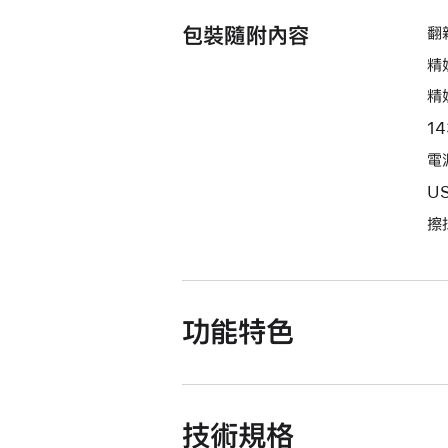
包裝隨附內容
翻新
精
精
1
電源
U
擦
功能特色
技術規格