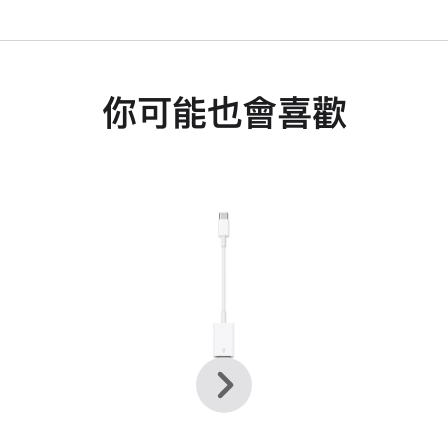
你可能也會喜歡
上
下
一
一
頁
步