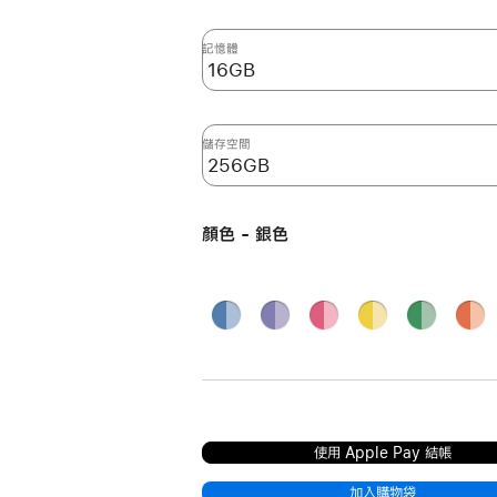
記憶體
儲存空間
顏色 - 銀色
藍
紫
粉
黃
綠
橙
色
色
紅
色
色
色
銀色
色
使用 Apple Pay 結帳
加入購物袋