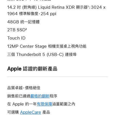
14.2 吋 (對角線) Liquid Retina XDR 顯示器¹；3024 x
1964 標準解像度，254 ppi
48GB 統一記憶體
2TB SSD²
Touch ID
12MP Center Stage 相機支援桌上視角功能
三個 Thunderbolt 5 (USB-C) 連接埠
Apple 認證的翻新產品
品質卓越，價格絕佳
銷售前已通過
嚴格的翻新
程序
在 Apple 的一年
有限保障
這
涵蓋範圍之內
會
可選購
AppleCare
這
產品