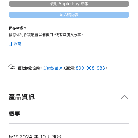
使用 Apple Pay 結帳
加入購物袋
仍在考慮？
儲存你的各項配置以備後用，或者與朋友分享。
收藏
獲取購物協助。
即時對話
(以
或致電
800-908-988
。
新
視
窗
開
產品資訊
啟)
概要
原於 2024 年 10 月推出