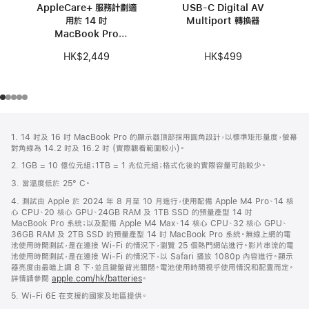
AppleCare+ 服務計劃適
USB-C Digital AV
用於 14 吋
Multiport 轉換器
MacBook Pro
(M4 Pro/M4 Max)
HK$499
HK$2,449
註
註
1. 14 吋及 16 吋 MacBook Pro 的顯示器頂部採用圓角設計，以標準矩形量度，螢幕
腳
腳
對角線為 14.2 吋及 16.2 吋 (實際觀看範圍較小)。
2. 1GB = 10 億位元組；1TB = 1 兆位元組；格式化後的實際容量可能較少。
3. 當溫度低於 25° C。
4. 測試由 Apple 於 2024 年 8 月至 10 月進行，使用配備 Apple M4 Pro、14 核
心 CPU、20 核心 GPU、24GB RAM 及 1TB SSD 的預量產型 14 吋
MacBook Pro 系統；以及配備 Apple M4 Max、14 核心 CPU、32 核心 GPU、
36GB RAM 及 2TB SSD 的預量產型 14 吋 MacBook Pro 系統。無線上網的電
池使用時間測試，是在連接 Wi-Fi 的情況下，瀏覽 25 個熱門網站進行。影片串流的電
池使用時間測試，是在連接 Wi-Fi 的情況下，以 Safari 播放 1080p 內容進行。顯示
器亮度由最暗上調 8 下，並且鍵盤背光關閉。電池使用時間視乎使用情況和配置而定。
詳情請參閱
apple.com/hk/batteries
。
5. Wi-Fi 6E 在支援的國家及地區提供。