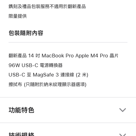
開
會
鐫刻及禮品包裝服務不適用於翻新產品
啟
開
限量提供
一
啟
個
一
包裝隨附內容
新
個
視
新
窗。
視
翻新產品 14 吋 MacBook Pro Apple M4 Pro 晶片
窗。
96W USB-C 電源轉換器
USB-C 至 MagSafe 3 連接線 (2 米)
擦拭布 (只隨附於納米紋理顯示器選項)
功能特色
技術規格