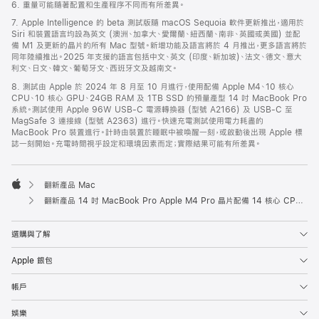
6. 重量可能隨著配置和生產程序不同而有所差異。
7. Apple Intelligence 的 beta 測試版隨 macOS Sequoia 軟件更新推出，適用於
Siri 和裝置語言均設為英文 (澳洲、加拿大、愛爾蘭、紐西蘭、南非、英國或美國) 並配
備 M1 及更新的晶片的所有 Mac 型號。新增功能及語言將於 4 月推出，更多語言將於
同年陸續推出。2025 年支援的語言包括中文、英文 (印度、新加坡)、法文、德文、意大
利文、日文、韓文、葡萄牙文、西班牙文及越南文。
8. 測試由 Apple 於 2024 年 8 月至 10 月進行，使用配備 Apple M4、10 核心
CPU、10 核心 GPU、24GB RAM 及 1TB SSD 的預量產型 14 吋 MacBook Pro
系統。測試使用 Apple 96W USB-C 電源轉換器 (型號 A2166) 及 USB-C 至
MagSafe 3 連接線 (型號 A2363) 進行。快速充電測試使用電力耗盡的
MacBook Pro 裝置進行。計時由裝置於睡眠中被喚醒一刻，或啟動後出現 Apple 標
誌一刻開始。充電時間視乎設定和環境因素而定；實際結果可能有所差異。
翻新產品 Mac
Apple
翻新產品 14 吋 MacBook Pro Apple M4 Pro 晶片配備 14 核心 CPU 及 20 核心 GPU、納米紋理顯示器 - 太空黑
選購與了解
Apple 銀包
帳戶
娛樂