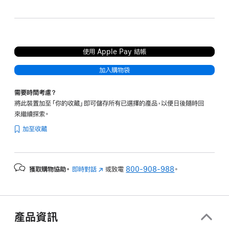
色
白色
使用 Apple Pay 結帳
加入購物袋
需要時間考慮？
將此裝置加至「你的收藏」即可儲存所有已選擇的產品，以便日後隨時回
來繼續探索。
加至收藏
獲取購物協助。
即時對話
(以
或致電
800-908-988
。
新
視
窗
開
產品資訊
啟)