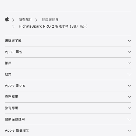
註
註
腳
腳
所有配件
健康與健身
Apple
HidrateSpark PRO 2 智能水樽 (887 毫升)
選購與了解
Apple 銀包
帳戶
娛樂
Apple Store
商務應用
教育應用
醫療保健應用
Apple 價值理念