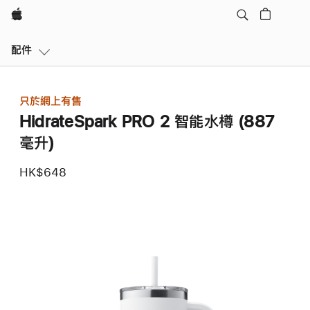
Apple
區
配件
域
導
覽
只於網上有售
開
HidrateSpark PRO 2 智能水樽 (887
啟
選
毫升)
單
HK$648