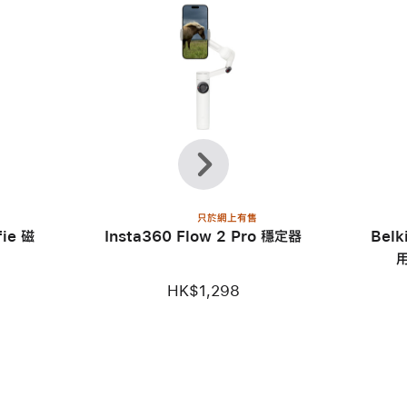
上
下
一
一
頁
步
只於網上有售
fie 磁
Insta360 Flow 2 Pro 穩定器
Belk
HK$1,298