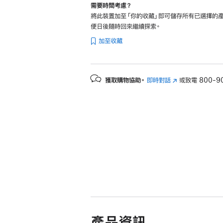
需要時間考慮？
將此裝置加至「你的收藏」即可儲存所有已選擇的產
便日後隨時回來繼續探索。
加至收藏
獲取購物協助。
即時對話
(以
或致電
800-9
新
視
窗
開
啟)
產品資訊