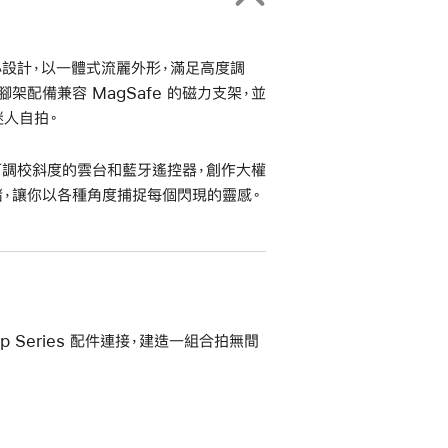
者精心設計，以一體式流麗外形，滿足高度調
三腳架配備兼容 MagSafe 的磁力支架，並
迷人自拍。
配合可調校斜度的雲台和藍牙遙控器，創作大權
時就緒，讓你以各種角度捕捉每個閃現的靈感。
ap Series 配件連接，建造一組合拍無間