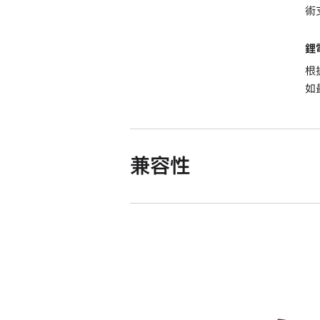
術
鋰
根
如
兼容性