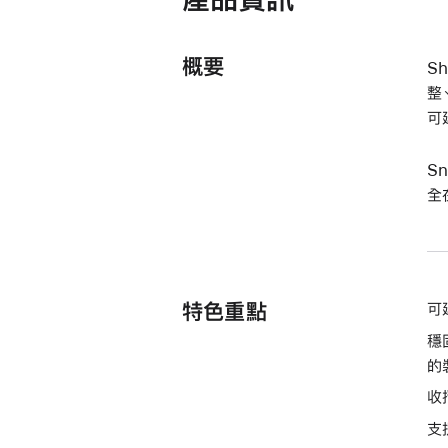
概要
S
整
可
S
全
特色重點
可
穩
的
收
支