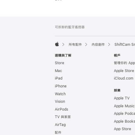
註
註
可拆卸的藍牙遙控器
腳
腳
所有配件
內容創作
ShiftCam
Apple
選購與了解
帳戶
Store
管理你的 App
Mac
Apple Stor
iPad
iCloud.com
iPhone
娛樂
Watch
Apple TV
Vision
Apple Music
AirPods
Apple Podca
TV 與家居
Apple Book
AirTag
App Store
配件