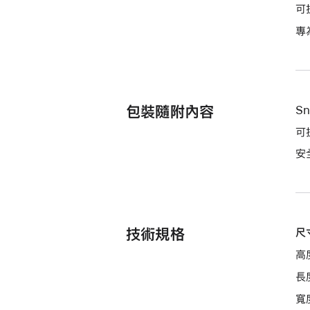
可
專
包裝隨附內容
Sn
可
安
技術規格
尺
高度
長度
寬度