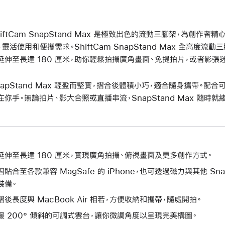
hiftCam SnapStand Max 是極致出色的流動三腳架，為創作
、靈活使用和便攜需求。ShiftCam SnapStand Max 全高度流動
延伸至長達 180 厘米，助你輕鬆拍攝廣角畫面、免提拍片，或者影張
napStand Max 輕盈而堅實，摺合後體積小巧，適合隨身攜帶。
在你手。無論拍片、影大合照或直播串流，SnapStand Max 隨
延伸至長達 180 厘米，實現廣角拍攝、俯視畫面及更多創作方式。
固貼合至各款兼容 MagSafe 的 iPhone，也可透過磁力與其他 Sn
裝備。
摺後長度與 MacBook Air 相若，方便收納和攜帶，隨處開拍。
援 200° 傾斜的可調式雲台，讓你微調角度以呈現完美構圖。