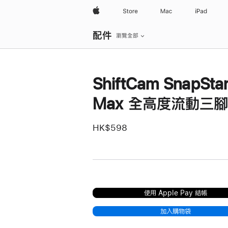
Apple
Store
Mac
iPad
區
配件
域
瀏覽全部
導
覽
開
啟
選
ShiftCam SnapSta
單
Max 全高度流動三
HK$598
使用 Apple Pay 結帳
加入購物袋