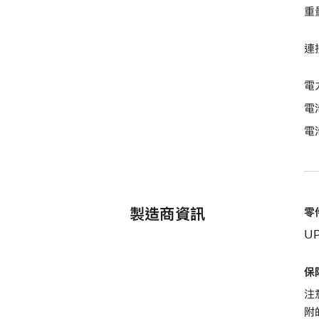
重量
連接
電
電
電
製造商資訊
零
UP
保
注
附