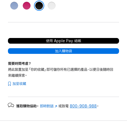
藍
粉
灰
色
紅
色
黑色
色
使用 Apple Pay 結帳
加入購物袋
需要時間考慮？
將此裝置加至「你的收藏」即可儲存所有已選擇的產品，以便日後隨時回
來繼續探索。
加至收藏
獲取購物協助。
即時對話
(以
或致電
800-908-988
。
新
視
窗