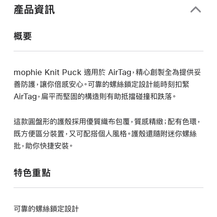
開
產品資訊
啟)
概要
mophie Knit Puck 適用於 AirTag，精心創製全為提供妥
善防護，讓你倍感安心。可靠的螺絲鎖定設計能時刻扣緊
AirTag，扁平而堅固的構造則有助抵擋碰撞和跌落。
這款圓盤形的護殼採用優質織布包覆，質感精緻；配有色環，
既方便區分裝置，又可配搭個人風格。護殼還隨附迷你螺絲
批，助你快捷安裝。
特色重點
可靠的螺絲鎖定設計