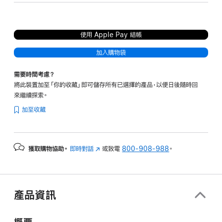
使用 Apple Pay 結帳
加入購物袋
需要時間考慮？
將此裝置加至「你的收藏」即可儲存所有已選擇的產品，以便日後隨時回
來繼續探索。
加至收藏
獲取購物協助。
即時對話
(以
或致電
800-908-988
。
新
視
窗
開
產品資訊
啟)