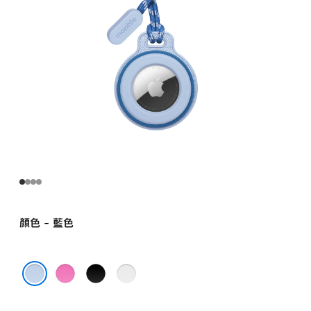
顏色 - 藍色
粉
黑
灰
紅
色
色
藍色
色