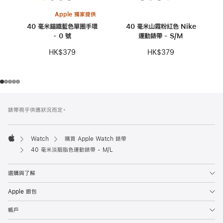
Apple 獨家提供
40 毫米錨鐵藍色單圈手環
40 毫米山霞粉紅色 Nike
- 0 號
運動錶帶 - S/M
HK$379
HK$379
註
註
錶帶視乎供應狀況而定。
腳
腳
Watch
購買 Apple Watch 錶帶
Apple
40 毫米淡胭脂色運動錶帶 - M/L
選購與了解
Apple 銀包
帳戶