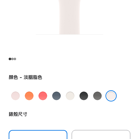
顏色 - 淡胭脂色
淺
小
亮
錨
星
黑
灰
粉
柑
番
鐵
光
色
石
淡胭脂色
紅
橘
石
藍
色
色
錶殼尺寸
色
色
榴
色
紅
色