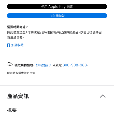
使用 Apple Pay 結帳
加入購物袋
需要時間考慮？
將此裝置加至「你的收藏」即可儲存所有已選擇的產品，以便日後隨時回
來繼續探索。
加至收藏
獲取購物協助。
即時對話
(以
或致電
800-908-988
。
新
所示錶殼僅供說明用途。
視
窗
開
啟)
產品資訊
概要