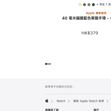
+ 其他 1 
Apple 獨家提供
40 毫米錨鐵藍色單圈手環 - 
HK$379
註
註
錶帶視乎供應狀況而定。
腳
腳
Watch
購買 Apple Watch 錶帶
Apple
選購與了解
帳戶