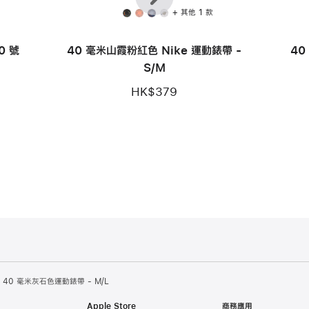
頁
步
款
+ 其他 1 款
0 號
40 毫米山霞粉紅色 Nike 運動錶帶 -
40
S/M
HK$379
40 毫米灰石色運動錶帶 - M/L
Apple Store
商務應用