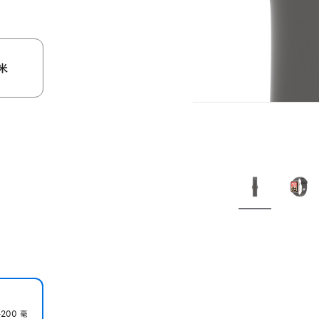
米
200 毫