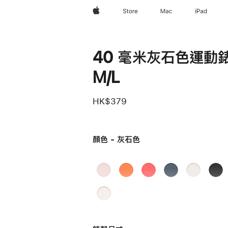
Apple
Store
Mac
iPad
40 毫米灰石色運動錶
M/L
HK$379
顏色 - 灰石色
淺
小
亮
錨
星
黑
粉
柑
番
鐵
光
色
灰石
淡
紅
橘
石
藍
色
胭
色
色
榴
色
脂
紅