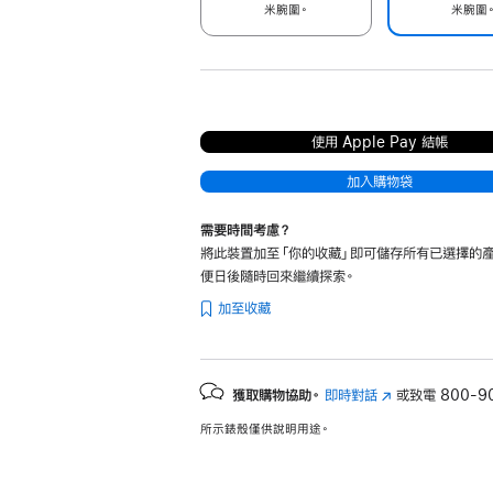
米腕圍。
米腕圍
使用 Apple Pay 結帳
加入購物袋
需要時間考慮？
將此裝置加至「你的收藏」即可儲存所有已選擇的產
便日後隨時回來繼續探索。
加至收藏
獲取購物協助。
即時對話
(以
或致電
800-9
新
所示錶殼僅供說明用途。
視
窗
開