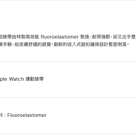
動錶帶由特製高效能 fluoroelastomer 製造，耐用強韌，卻又
繞手腕，給皮膚舒適的感覺。創新的收入式鈕扣確保設計緊密俐落。
ple Watch 運動錶帶
 : Fluoroelastomer