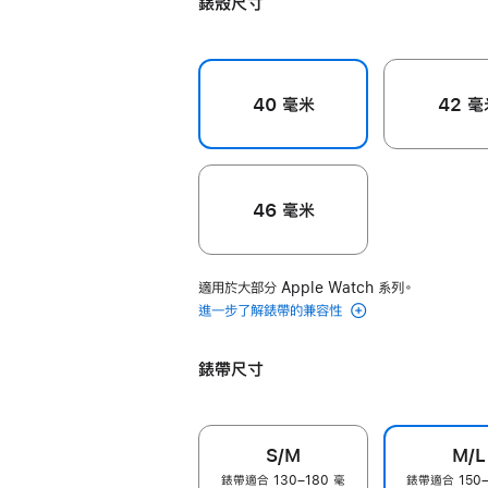
錶殼尺寸
色
色
40 毫米
42 毫
46 毫米
適用於大部分 Apple Watch 系列。
進一步了解錶帶的兼容性
錶帶尺寸
S/M
M/L
錶帶適合 130–180 毫
錶帶適合 150–