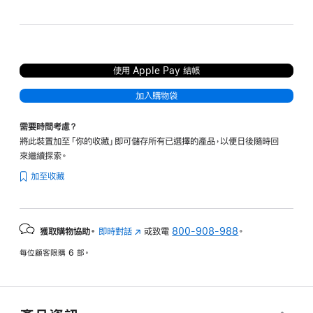
速
岩
能
閃光橙
黑
灰
粉
使用 Apple Pay 結帳
加入購物袋
需要時間考慮？
將此裝置加至「你的收藏」即可儲存所有已選擇的產品，以便日後隨時回
來繼續探索。
加至收藏
獲取購物協助。
即時對話
(以
或致電
800-908-988
。
新
每位顧客限購 6 部。
視
窗
開
啟)