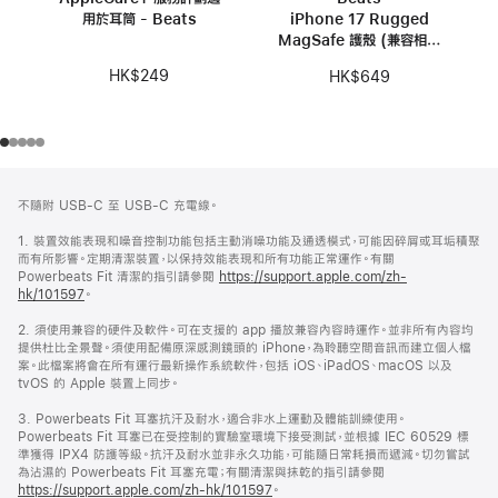
用於耳筒 - Beats
iPhone 17 Rugged
MagSafe 護殼 (兼容相機
控制功能) – 大峽谷橙色
HK$249
HK$649
註
註
不隨附 USB-C 至 USB-C 充電線。
腳
腳
1. 裝置效能表現和噪音控制功能包括主動消噪功能及通透模式，可能因碎屑或耳垢積聚
而有所影響。定期清潔裝置，以保持效能表現和所有功能正常運作。有關
Powerbeats Fit 清潔的指引請參閱
https://support.apple.com/zh-
hk/101597
。
2. 須使用兼容的硬件及軟件。可在支援的 app 播放兼容內容時運作。並非所有內容均
提供杜比全景聲。須使用配備原深感測鏡頭的 iPhone，為聆聽空間音訊而建立個人檔
案。此檔案將會在所有運行最新操作系統軟件，包括 iOS、iPadOS、macOS 以及
tvOS 的 Apple 裝置上同步。
3. Powerbeats Fit 耳塞抗汗及耐水，適合非水上運動及體能訓練使用。
Powerbeats Fit 耳塞已在受控制的實驗室環境下接受測試，並根據 IEC 60529 標
準獲得 IPX4 防護等級。抗汗及耐水並非永久功能，可能隨日常耗損而遞減。切勿嘗試
為沾濕的 Powerbeats Fit 耳塞充電；有關清潔與抹乾的指引請參閱
https://support.apple.com/zh-hk/101597
。