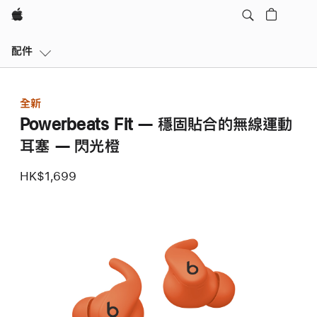
Apple
區
配件
域
導
覽
全新
開
Powerbeats Fit — 穩固貼合的無線運動
啟
選
耳塞 — 閃光橙
單
HK$1,699