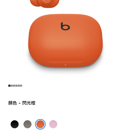
顏色 - 閃光橙
極
礦
超