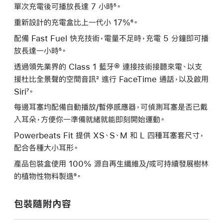
單次充電後可播放長達 7 小時⁵。
重新設計的充電盒比上一代小 17%⁶。
配備 Fast Fuel 快充技術，電量不足時，充電 5 分鐘即可播
放長達一小時⁵。
透過領先業界的 Class 1 藍牙® 連接技術接聽來電、以支
援杜比全景聲的空間音訊² 進行 FaceTime 通話，以及啟用
Siri⁷。
每邊耳塞均配備自動播放/暫停感應器，可偵測耳塞是否已戴
入耳朵，方便你一準備就緒就能即刻開始運動。
Powerbeats Fit 提供 XS、S、M 和 L 四種耳塞套尺寸，
配合各種大小耳形。
產品包裝盒使用 100% 源自再生纖維及/或可持續發展樹林
的植物性物料製造⁹。
包裝隨附內容