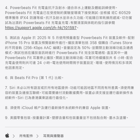
4. Powerbeats Fit 充電盒抗汗及耐水，適合非水上運動及體能訓練使用。
Powerbeats Fit 充電盒已在受控制的實驗室環境下接受測試，並根據 IEC 60529
標準獲得 IPX4 防護等級。抗汗及耐水並非永久功能，可能隨日常耗損而遞減。切勿嘗
試為沾濕的 Powerbeats Fit 充電盒充電；有關清潔與抹乾的指引請參閱
https://support.apple.com/zh-hk/101597
。
5. 測試由 Apple 於 2025 年 5 月使用預量產型 Powerbeats Fit 裝置及軟件，配對
iPhone 15 Pro 裝置及預覽版軟件進行。播放清單包括 358 個購自 iTunes Store
的不同音軌 (256-Kbps AAC 編碼)。音量設定為 50%，並關閉主動消噪功能及通透
模式。測試包括在播放音訊時進行 Powerbeats Fit 完全放電過程，直至其中一邊
Powerbeats Fit 耳塞停止播放。開啟主動消噪功能，耳塞可持續播放共 6 小時，配合
充電盒使用則共可達 24 小時。電池使用時間視乎裝置設定、環境、使用情況和多項其
他因素而定。
6. 與 Beats Fit Pro (第 1 代) 比較。
7. Siri 未必以所有語言或於所有地區提供，功能可能因地區不同而有所差異。須使用兼
容的裝置及連接互聯網。可能需要繳付流動數據費用。裝置必須支援並運行最新操作系
統軟件。Siri 已為香港廣東話進行最佳化。
8. 須使用 iCloud 帳户及運行最新操作系統軟件的兼容 Apple 裝置。
9. 美國零售包裝，按重量計算。塑膠含量和包裝重量並不包括黏合劑、墨水及塗層。
所有配件
耳筒與揚聲器