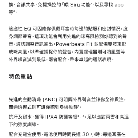
換、音訊共享、免提操控的「喂 Siri」功能⁷，以及尋找 app
等⁸。
適應性 EQ 可因應你佩戴耳塞時每邊的貼服和密封情況，度
身調節聲音。這項功能會利用先進的咪高風檢測你聽到的聲
音，適切調整音訊輸出。Powerbeats Fit 並配備雙波束形
成咪高風，以準確捕捉你的聲音，內置處理器則可將風聲等
外界噪音減到最低，兩者配合，帶來卓越的通話表現。
特色重點
先進的主動消噪 (ANC) 可阻隔外界聲音並讓你全神貫注，
而通透模式則可讓你聽到身邊動靜¹。
抗汗及耐水，獲得 IPX4 防護等級³˒ ⁴，足以應對雨雪和高溫
下的強度訓練。
配合充電盒使用，電池使用時間長達 30 小時；每邊耳塞在