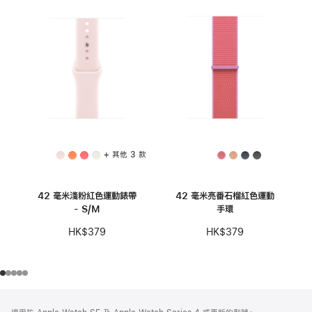
+ 其他 3 款
42 毫米淺粉紅色運動錶帶
42 毫米亮番石榴紅色運動
- S/M
手環
HK$379
HK$379
註
註