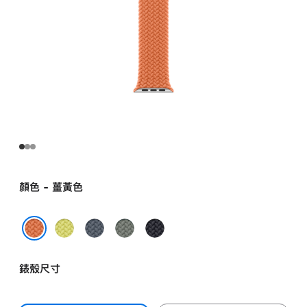
顏色 - 薑黃色
霓
錨
灰
午
虹
鐵
綠
夜
薑黃色
黃
藍
色
暗
錶殼尺寸
色
色
色