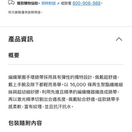
獲取購物協助。
即時對話
(以
或致電
800-908-988
。
新
所示錶殼僅供說明用途。
視
窗
開
啟)
產品資訊
概要
編織單圈手環錶帶採用具有彈性的獨特設計，佩戴超舒適，
戴上手腕及除下都輕而易舉。以 16,000 條再生聚酯纖維細
絲與超幼細矽膠，利用先進且精準的編織機器織造成錶帶，
再以激光精準切割出合適長度，佩戴貼合舒適。這款錶帶手
感柔軟，富有紋理，並且抗汗抗水。
包裝隨附內容