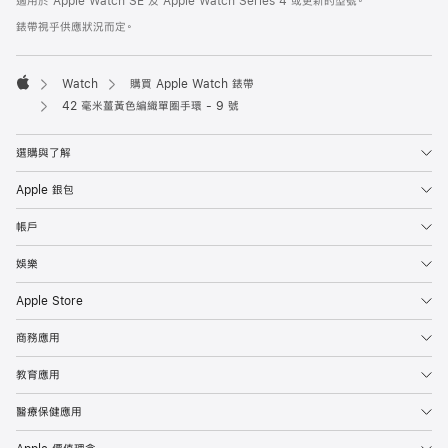
適用於 Apple Watch SE 及 Apple Watch Series 4 或更新的型號。
腳
腳
錶帶視乎供應狀況而定。
Watch
購買 Apple Watch 錶帶
Apple
42 毫米薑黃色編織單圈手環 - 9 號
選購與了解
Apple 銀包
帳戶
娛樂
Apple Store
商務應用
教育應用
醫療保健應用