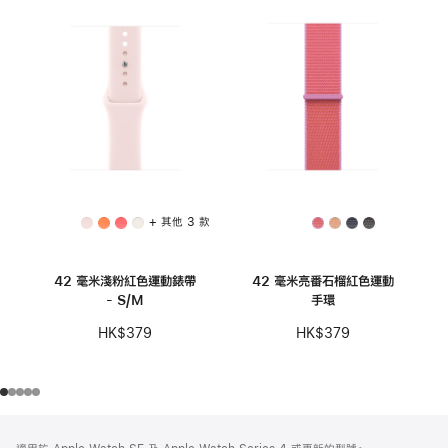
+ 其他 3 款
42 毫米淺粉紅色運動錶帶
42 毫米亮番石榴紅色運動
- S/M
手環
HK$379
HK$379
註
註