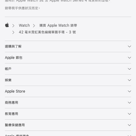
適用於 Apple Watch SE 及 Apple Watch Series 4 或更新的型號。
腳
腳
錶帶視乎供應狀況而定。
Watch
購買 Apple Watch 錶帶
Apple
42 毫米霓虹黃色編織單圈手環 - 3 號
選購與了解
Apple 銀包
帳戶
娛樂
Apple Store
商務應用
教育應用
醫療保健應用