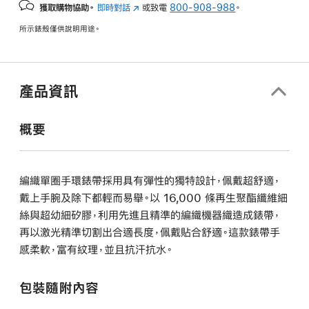
獲取購物協助。
即時對話
(以
或致電
800-908-988
。
新
所示錶殼僅供說明用途。
視
窗
開
啟)
產品資訊
概要
編織單圈手環錶帶採用具有彈性的獨特設計，佩戴超舒適，
戴上手腕及除下都輕而易舉。以 16,000 條再生聚酯纖維細
絲與超幼細矽膠，利用先進且精準的編織機器織造成錶帶，
再以激光精準切割出合適長度，佩戴貼合舒適。這款錶帶手
感柔軟，富有紋理，並且抗汗抗水。
包裝隨附內容