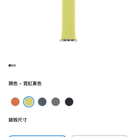
顏色 - 霓虹黃色
薑
錨
灰
午
黃
鐵
綠
夜
霓虹黃色
色
藍
色
暗
錶殼尺寸
色
色