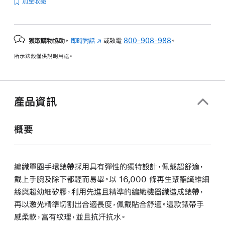
加至收藏
獲取購物協助。
即時對話
(以
或致電
800-908-988
。
新
所示錶殼僅供說明用途。
視
窗
開
啟)
產品資訊
概要
編織單圈手環錶帶採用具有彈性的獨特設計，佩戴超舒適，
戴上手腕及除下都輕而易舉。以 16,000 條再生聚酯纖維細
絲與超幼細矽膠，利用先進且精準的編織機器織造成錶帶，
再以激光精準切割出合適長度，佩戴貼合舒適。這款錶帶手
感柔軟，富有紋理，並且抗汗抗水。