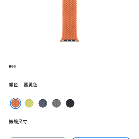
顏色 - 薑黃色
霓
錨
灰
午
虹
鐵
綠
夜
薑黃色
黃
藍
色
暗
錶殼尺寸
色
色
色