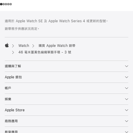
註
註
適用於 Apple Watch SE 及 Apple Watch Series 4 或更新的型號。
腳
腳
錶帶視乎供應狀況而定。
Watch
購買 Apple Watch 錶帶
Apple
46 毫米薑黃色編織單圈手環 - 3 號
選購與了解
Apple 銀包
帳戶
娛樂
Apple Store
商務應用
教育應用