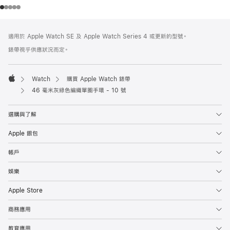
註
註
適用於 Apple Watch SE 及 Apple Watch Series 4 或更新的型號。
腳
腳
錶帶視乎供應狀況而定。
Watch
購買 Apple Watch 錶帶
Apple
46 毫米灰綠色編織單圈手環 - 10 號
選購與了解
Apple 銀包
帳戶
娛樂
Apple Store
商務應用
教育應用