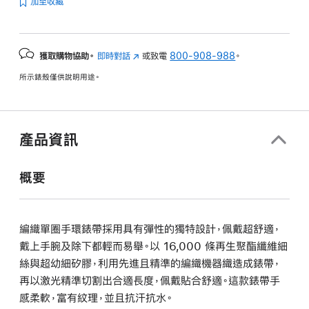
加至收藏
獲取購物協助。
即時對話
(以
或致電
800-908-988
。
新
所示錶殼僅供說明用途。
視
窗
開
啟)
產品資訊
概要
編織單圈手環錶帶採用具有彈性的獨特設計，佩戴超舒適，
戴上手腕及除下都輕而易舉。以 16,000 條再生聚酯纖維細
絲與超幼細矽膠，利用先進且精準的編織機器織造成錶帶，
再以激光精準切割出合適長度，佩戴貼合舒適。這款錶帶手
感柔軟，富有紋理，並且抗汗抗水。