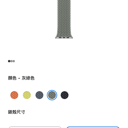
顏色 - 灰綠色
薑
霓
錨
午
黃
虹
鐵
夜
灰綠色
色
黃
藍
暗
錶殼尺寸
色
色
色