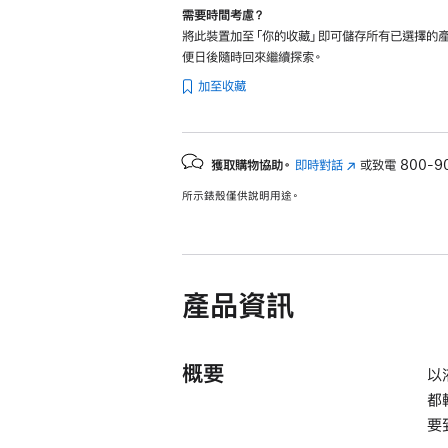
需要時間考慮？
將此裝置加至「你的收藏」即可儲存所有已選擇的產
便日後隨時回來繼續探索。
加至收藏
獲取購物協助。
即時對話
(以
或致電
800-9
新
所示錶殼僅供說明用途。
視
窗
開
啟)
產品資訊
概要
以
都
要