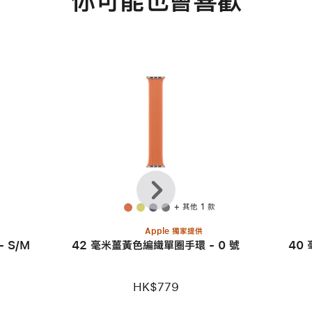
你可能也會喜歡
上
下
一
一
頁
步
款
+ 其他 1 款
Apple 獨家提供
 S/M
42 毫米薑黃色編織單圈手環 - 0 號
40
HK$779