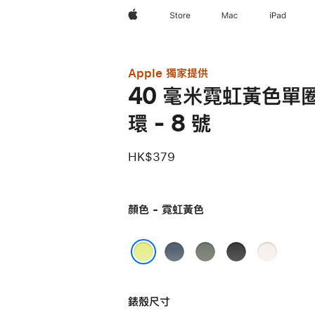
Apple
Store
Mac
iPad
Apple 獨家提供
40 毫米霓虹黃色單
環 - 8 號
HK$379
顏色 - 霓虹黃色
錨
灰
黑
淡
鐵
綠
色
胭
霓虹黃色
藍
色
脂
錶殼尺寸
色
色