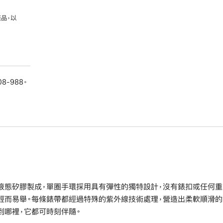
品，以
08-988。
液態矽膠製成，單圈手環採用具有彈性的獨特設計，沒有錶扣或任何重
輕而易舉。每條錶帶都經過特殊的紫外線技術處理，營造出柔軟順滑的
到哪裡，它都可時刻伴隨。