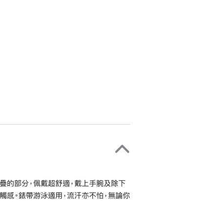
疊的部分，佩戴超舒適，戴上手腕及除下
觸感。錶帶游泳適用，流汗亦不怕，無論你