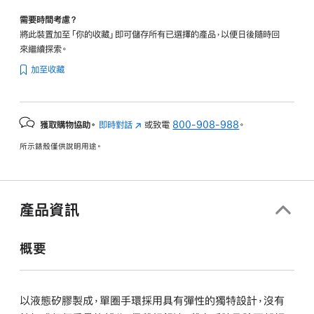
需要時間考慮？
將此裝置加至「你的收藏」即可儲存所有已選擇的產品，以便日後隨時回
來繼續探索。
加至收藏
獲取購物協助。
即時對話
(以
或致電
800-908-988
。
新
所示錶殼僅供說明用途。
視
窗
開
啟)
產品資訊
概要
以液態矽膠製成，單圈手環採用具有彈性的獨特設計，沒有