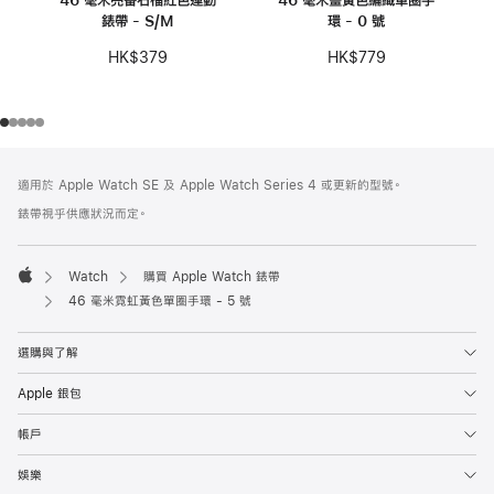
錶帶 - S/M
環 - 0 號
HK$379
HK$779
註
註
適用於 Apple Watch SE 及 Apple Watch Series 4 或更新的型號。
腳
腳
錶帶視乎供應狀況而定。
Watch
購買 Apple Watch 錶帶
Apple
46 毫米霓虹黃色單圈手環 - 5 號
選購與了解
Apple 銀包
帳戶
娛樂