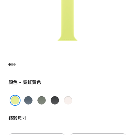
顏色 - 霓虹黃色
錨
灰
黑
淡
鐵
綠
色
胭
霓虹黃色
藍
色
脂
錶殼尺寸
色
色