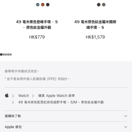
49 毫米黑色登峰手環 - S
49 毫米原色鈦金屬米蘭網
- 原色鈦金屬外觀
織手環 - S
HK$779
HK$1,579
註
註
錶帶視乎供應狀況而定。
腳
腳
¹ 並不是為用作個人防護設備 (PPE) 而設計。
Watch
購買 Apple Watch 錶帶
Apple
49 毫米綠色配霓虹綠色越野手環 - S/M - 黑色鈦金屬外觀
選購與了解
Apple 銀包