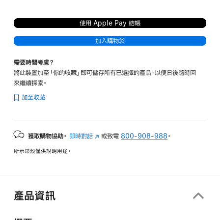
使用 Apple Pay 結帳
加入購物袋
需要時間考慮？
將此裝置加至「你的收藏」即可儲存所有已選擇的產品，以便日後隨時回
來繼續探索。
加至收藏
獲取購物協助。
即時對話
(以
或致電
800-908-988
。
新
所示錶殼僅供說明用途。
視
窗
開
啟)
產品資訊