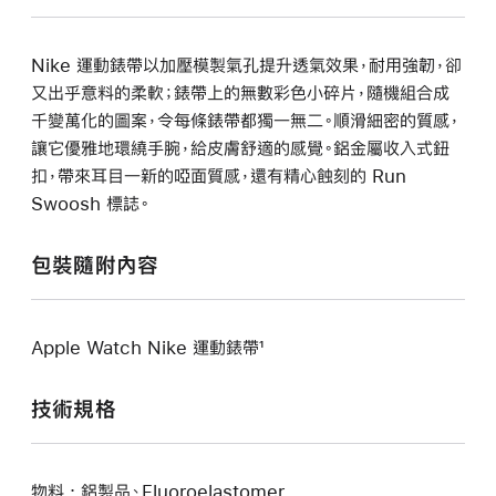
Nike 運動錶帶以加壓模製氣孔提升透氣效果，耐用強韌，卻
又出乎意料的柔軟；錶帶上的無數彩色小碎片，隨機組合成
千變萬化的圖案，令每條錶帶都獨一無二。順滑細密的質感，
讓它優雅地環繞手腕，給皮膚舒適的感覺。鋁金屬收入式鈕
扣，帶來耳目一新的啞面質感，還有精心蝕刻的 Run
Swoosh 標誌。
包裝隨附內容
Apple Watch Nike 運動錶帶¹
技術規格
物料 : 鋁製品、Fluoroelastomer