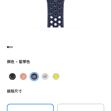
顏色 - 藍帶色
午
山
朦
螢
夜
霞
朧
光
藍帶色
黑
粉
灰
綠
錶殼尺寸
色
紅
色
色
色