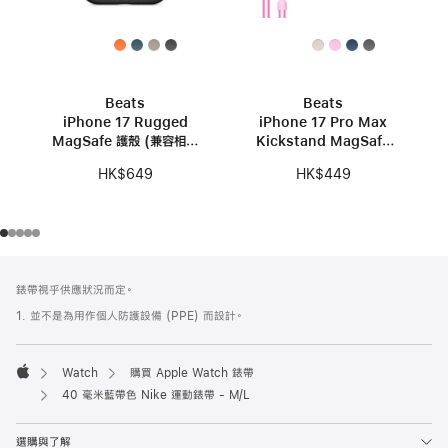
Beats
Beats
iPhone 17 Rugged
iPhone 17 Pro Max
MagSafe 護殼 (兼容相機
Kickstand MagSafe
控制功能) – 珠峰黑色
護殼 (兼容相機控制功能)
HK$649
HK$449
- 鵝卵石粉色
註
註
錶帶視乎供應狀況而定。
腳
腳
1. 並不是為用作個人防護設備 (PPE) 而設計。
Watch
購買 Apple Watch 錶帶
Apple
40 毫米藍帶色 Nike 運動錶帶 - M/L
選購與了解