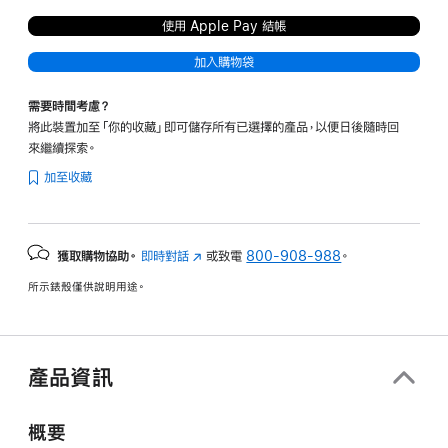
使用 Apple Pay 結帳
加入購物袋
需要時間考慮？
將此裝置加至「你的收藏」即可儲存所有已選擇的產品，以便日後隨時回
來繼續探索。
加至收藏
獲取購物協助。
即時對話
(以
或致電
800-908-988
。
新
所示錶殼僅供說明用途。
視
窗
開
啟)
產品資訊
概要