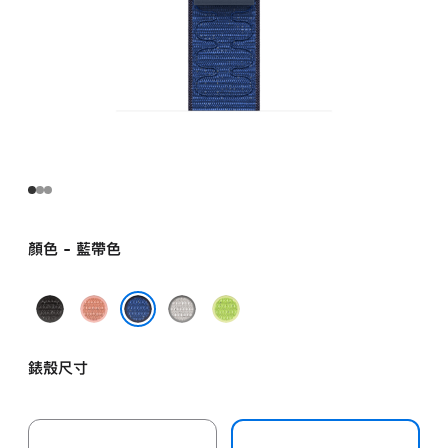
顏色 - 藍帶色
午
山
朦
螢
夜
霞
朧
光
藍帶色
黑
粉
灰
綠
錶殼尺寸
色
紅
色
色
色