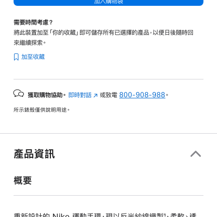
加入購物袋
需要時間考慮？
將此裝置加至「你的收藏」即可儲存所有已選擇的產品，以便日後隨時回
來繼續探索。
加至收藏
獲取購物協助。
即時對話
(以
或致電
800-908-988
。
新
所示錶殼僅供說明用途。
視
窗
開
啟)
產品資訊
概要
重新設計的 Nike 運動手環，現以反光紗線織製¹，柔軟、透