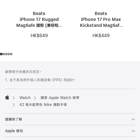
Beats
Beats
iPhone 17 Rugged
iPhone 17 Pro Max
MagSafe 護殼 (兼容相機
Kickstand MagSafe
控制功能) – 珠峰黑色
護殼 (兼容相機控制功能)
HK$649
HK$449
- 鵝卵石粉色
註
註
錶帶視乎供應狀況而定。
腳
腳
1. 並不是為用作個人防護設備 (PPE) 而設計。
Watch
購買 Apple Watch 錶帶
Apple
42 毫米藍帶色 Nike 運動手環
選購與了解
Apple 銀包