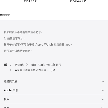
HK$779
HK$2,779
註
註
腳
腳
精細織料及不鏽鋼錶帶並不防水。
1. 錶帶並不防水。
錶帶帶有磁石，可能會干擾 Apple Watch 的指南針 app。
錶帶視乎供應狀況而定。
Watch
購買 Apple Watch 錶帶
Apple
46 毫米海軍藍色磁力手帶 - S/M
選購與了解
Apple 銀包
帳戶