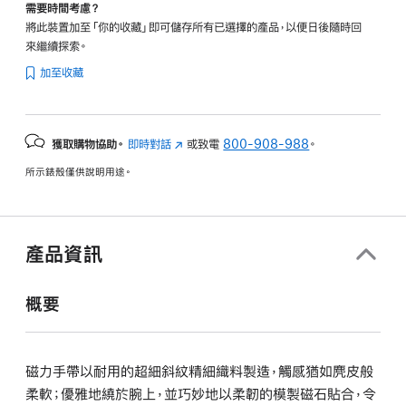
需要時間考慮？
將此裝置加至「你的收藏」即可儲存所有已選擇的產品，以便日後隨時回
來繼續探索。
加至收藏
獲取購物協助。
即時對話
(以
或致電
800-908-988
。
新
所示錶殼僅供說明用途。
視
窗
開
啟)
產品資訊
概要
磁力手帶以耐用的超細斜紋精細織料製造，觸感猶如麂皮般
柔軟；優雅地繞於腕上，並巧妙地以柔韌的模製磁石貼合，令