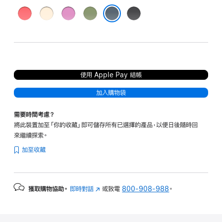
亮
雲
電
淺
黑
番
呢
光
青
色
錨鐵藍色
石
拿
薰
苔
榴
色
衣
色
紅
草
色
色
使用 Apple Pay 結帳
加入購物袋
需要時間考慮？
將此裝置加至「你的收藏」即可儲存所有已選擇的產品，以便日後隨時回
來繼續探索。
加至收藏
獲取購物協助。
即時對話
(以
或致電
800-908-988
。
新
視
窗