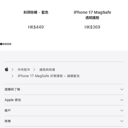
斜孭掛繩 - 藍色
iPhone 17 MagSafe
透明護殼
HK$449
HK$369
註
註
腳
腳
所有配件
護殼與保護
Apple
iPhone 17 MagSafe 矽膠護殼 – 錨鐵藍色
選購與了解
Apple 銀包
帳戶
娛樂