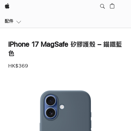
Apple
區
配件
域
導
覽
iPhone 17 MagSafe 矽膠護殼 – 錨鐵藍
開
啟
色
選
單
HK$369