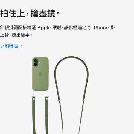
開
拍住上，搶盡鏡。
啟)
斜孭掛繩配搭精選 Apple 護殼，讓你舒適地將 iPhone 掛
上身，騰出雙手。
立即選購
適
用
於
iPhone 17
的
斜
孭
掛
繩