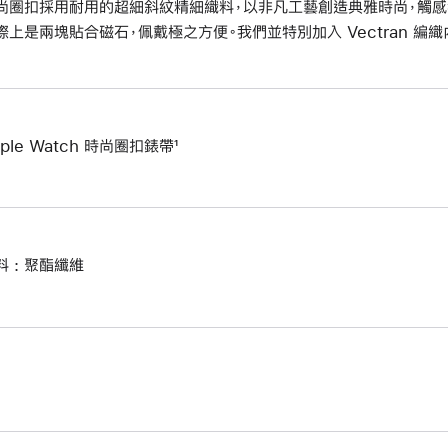
尚圈扣採用耐用的超細斜紋精細織料，以非凡工藝創造典雅時尚，觸感
際上是兩塊貼合磁石，佩戴極之方便。我們並特別加入 Vectran 編
ple Watch 時尚圈扣錶帶¹
料 : 聚酯纖維