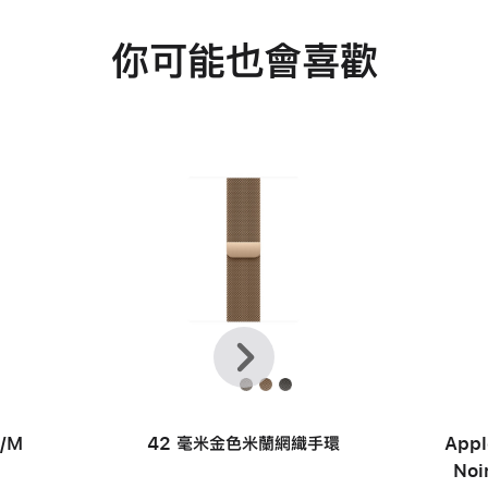
你可能也會喜歡
上
下
一
一
頁
步
/M
42 毫米金色米蘭網織手環
Appl
Noi