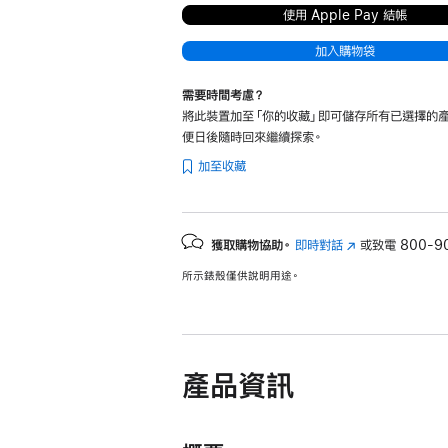
使用 Apple Pay 結帳
加入購物袋
需要時間考慮？
將此裝置加至「你的收藏」即可儲存所有已選擇的產
便日後隨時回來繼續探索。
加至收藏
獲取購物協助。
即時對話
(以
或致電
800-9
新
所示錶殼僅供說明用途。
視
窗
開
啟)
產品資訊