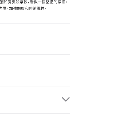
猶如麂皮般柔軟；看似一個整體的錶扣，
織內層，加強韌度和伸縮彈性。