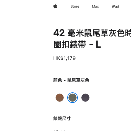
Apple
Store
Mac
iPad
42 毫米鼠尾草灰色
圈扣錶帶 - L
HK$1,179
顏色 - 鼠尾草灰色
焦
午
糖
夜
鼠尾草灰色
色
紫
錶殼尺寸
色