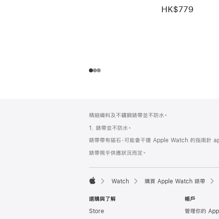
HK$779
註
註
精細織料及不鏽鋼錶帶並不防水。
腳
腳
1. 錶帶並不防水。
錶帶帶有磁石，可能會干擾 Apple Watch 的指南針 a
錶帶視乎供應狀況而定。
Watch
購買 Apple Watch 錶帶
Apple
選購與了解
帳戶
Store
管理你的 App