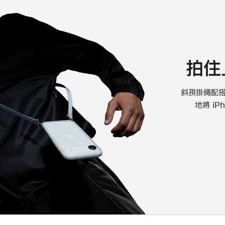
拍住
斜孭掛繩配搭精
地將 iP