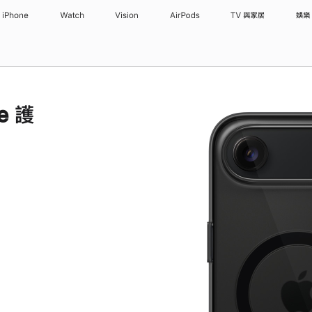
iPhone
Watch
Vision
AirPods
TV 與家居
娛樂
fe 護