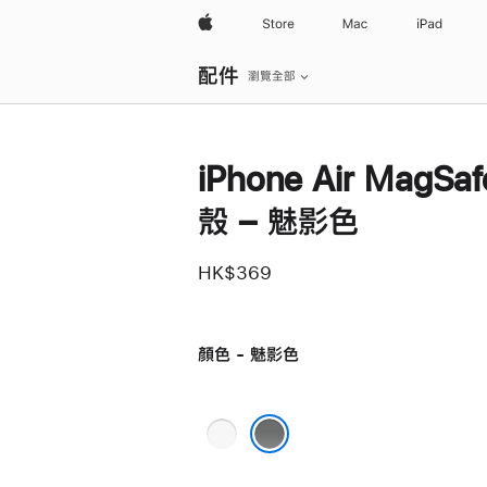
Apple
Store
Mac
iPad
區
配件
域
瀏覽全部
導
覽
開
啟
選
iPhone Air MagSa
單
殼 – 魅影色
HK$369
顏色 - 魅影色
霜
雪
魅影色
色