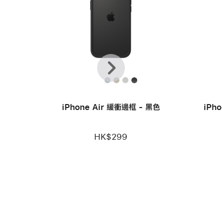
上
下
一
一
頁
步
款
iPhone Air 緩衝邊框 - 黑色
iPh
HK$299