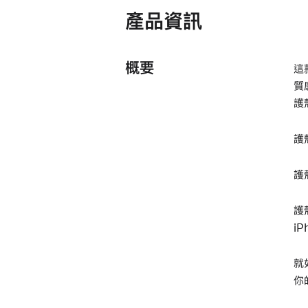
產品資訊
概要
這
質
護
護
護
護
i
就
你