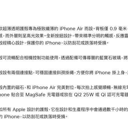
款超薄透明護殼專為極致纖薄的 iPhone Air 而設。背板僅 0.9
感，而外層則呈高光效果。全新按鈕設計，帶來精準分明的觸感，反應靈敏。纖薄
殼經精心設計，保護你的 iPhone，以防刮花或跌落時受損。
殼可流暢配合相機控制功能使用，透過配備可傳導層的藍寶石玻璃，將
殼設有兩個連接點，可穩固連接斜孭掛繩，方便你將 iPhone 掛上身
殼內置的磁石，和 iPhone Air 完美對位，每次拍上感覺順暢，無
Phone 貼合至 MagSafe 充電器或放在 Qi2 25W 或 Qi 認可
如所有 Apple 設計的護殼，它在設計和生產程序中會通過數千小時
的 iPhone，以防刮花或跌落時受損。