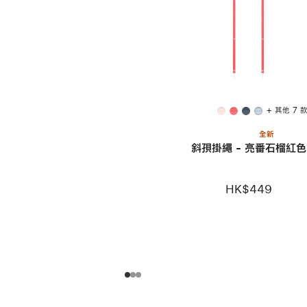
+ 其他 7 
全新
斜孭掛繩 - 亮番石榴紅色
HK$449