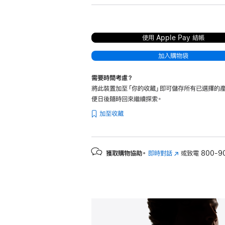
使用 Apple Pay 結帳
加入購物袋
需要時間考慮？
將此裝置加至「你的收藏」即可儲存所有已選擇的產
便日後隨時回來繼續探索。
加至收藏
獲取購物協助。
即時對話
(以
或致電
800-9
新
視
窗
開
啟)