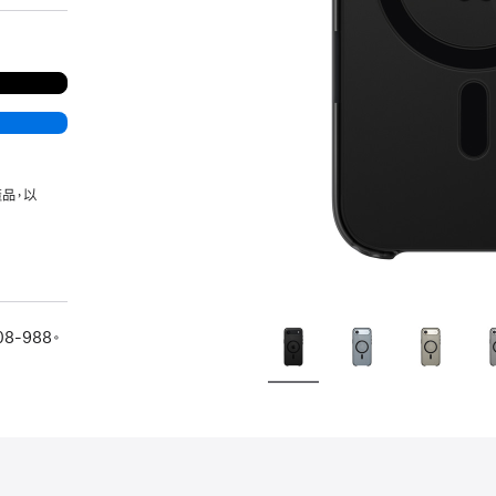
品，以
08-988。