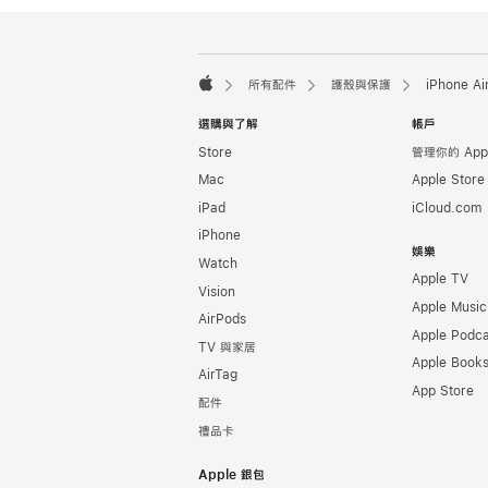
註
註
腳
腳
所有配件
護殼與保護
iPhone A
Apple
選購與了解
帳戶
Store
管理你的 App
Mac
Apple Stor
iPad
iCloud.com
iPhone
娛樂
Watch
Apple TV
Vision
Apple Music
AirPods
Apple Podca
TV 與家居
Apple Book
AirTag
App Store
配件
禮品卡
Apple 銀包