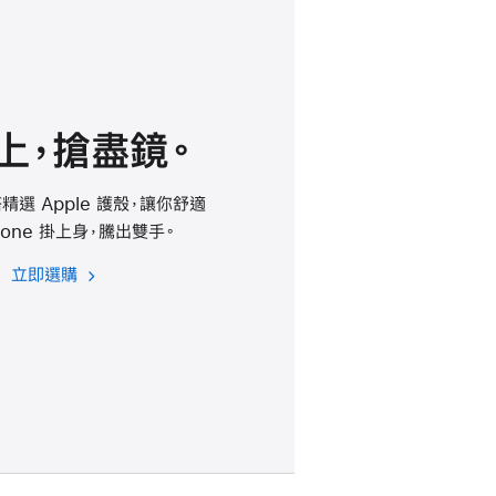
上，搶盡鏡。
選 Apple 護殼，讓你舒適
hone 掛上身，騰出雙手。
立即選購
適
用
於
iPhone Air
的
斜
孭
掛
繩