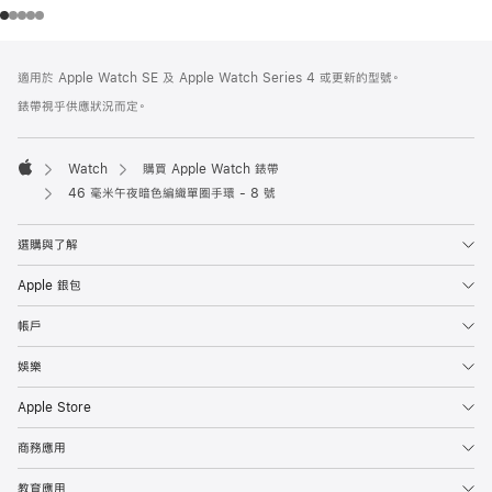
註
註
適用於 Apple Watch SE 及 Apple Watch Series 4 或更新的型號。
腳
腳
錶帶視乎供應狀況而定。
Watch
購買 Apple Watch 錶帶
Apple
46 毫米午夜暗色編織單圈手環 - 8 號
選購與了解
Apple 銀包
帳戶
娛樂
Apple Store
商務應用
教育應用