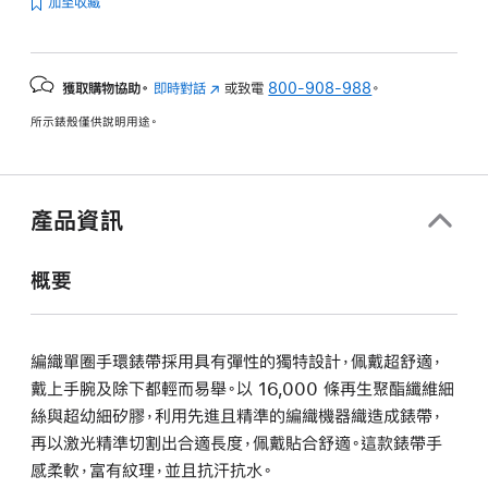
加至收藏
獲取購物協助。
即時對話
(以
或致電
800-908-988
。
新
所示錶殼僅供說明用途。
視
窗
開
啟)
產品資訊
概要
編織單圈手環錶帶採用具有彈性的獨特設計，佩戴超舒適，
戴上手腕及除下都輕而易舉。以 16,000 條再生聚酯纖維細
絲與超幼細矽膠，利用先進且精準的編織機器織造成錶帶，
再以激光精準切割出合適長度，佩戴貼合舒適。這款錶帶手
感柔軟，富有紋理，並且抗汗抗水。