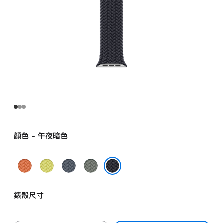
顏色 - 午夜暗色
薑
霓
錨
灰
黃
虹
鐵
綠
午夜暗色
色
黃
藍
色
錶殼尺寸
色
色