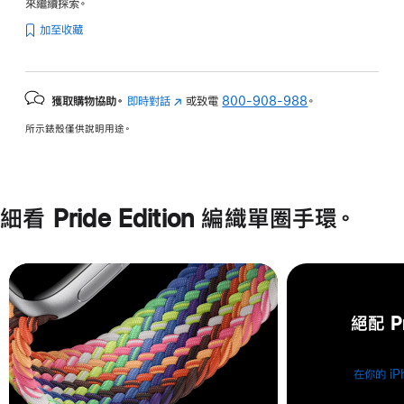
來繼續探索。
加至收藏
獲取購物協助。
即時對話
(以
或致電
800-908-988
。
新
所示錶殼僅供說明用途。
視
窗
開
啟)
細看 Pride Edition 編織單圈手環。
絕配 P
在你的 iP