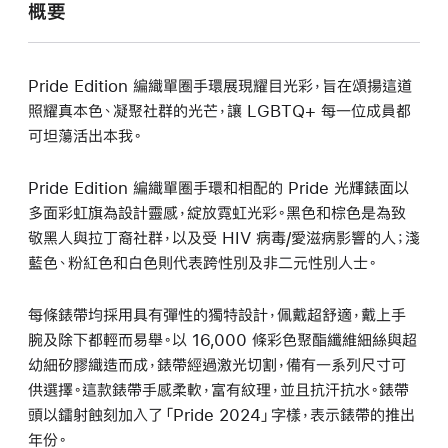
概要
Pride Edition 編織單圈手環展現耀目光彩，旨在頌揚這道
照耀真本色、凝聚社群的光芒，讓 LGBTQ+ 每一位成員都
可坦蕩活出本我。
Pride Edition 編織單圈手環和相配的 Pride 光輝錶面以
多面彩虹旗為設計靈感，綻放霓虹光彩。黑色和棕色是為致
敬黑人與拉丁裔社群，以及受 HIV 病毒/愛滋病影響的人；淺
藍色、粉紅色和白色則代表跨性別及非二元性別人士。
每條錶帶均採用具有彈性的獨特設計，佩戴超舒適，戴上手
腕及除下都輕而易舉。以 16,000 條彩色聚酯纖維細絲與超
幼細矽膠織造而成，錶帶經過激光切割，備有一系列尺寸可
供選擇。這款錶帶手感柔軟，富有紋理，並且抗汗抗水。錶帶
頭以鐳射蝕刻加入了「Pride 2024」字樣，表示錶帶的推出
年份。