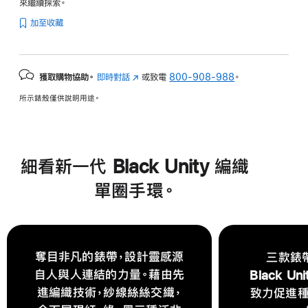
來繼續探索。
加至收藏
獲取購物協助。
即時對話
(以
或致電
800-908-988
。
新
所示錶殼僅供說明用途。
視
窗
開
啟)
細看新一代 Black Unity 編織
單圈手環。
奪目非凡的錶帶，設計靈感源
三款錶
自人與人連結的力量。藉由先
Black U
進編織技術，紗線絲絲交織，
致力促進