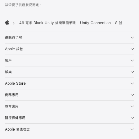
腳
錶帶視乎供應狀況而定。
46 毫米 Black Unity 編織單圈手環 - Unity Connection - 8 號
Apple
選購與了解
Apple 銀包
帳戶
娛樂
Apple Store
商務應用
教育應用
醫療保健應用
Apple 價值理念