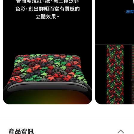
合而展現紅、綠、黑三種泛非
色彩，創出鮮明而富有質感的
選購
立體效果。
產品資訊