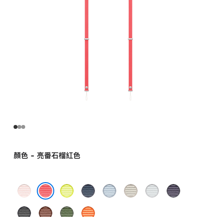
顏色 - 亮番石榴紅色
淺
霓
藍
淺
杏
淺
紫
粉
虹
色
藍
啡
灰
色
亮番石榴紅色
黑
褐
綠
橙
紅
黃
色
色
色