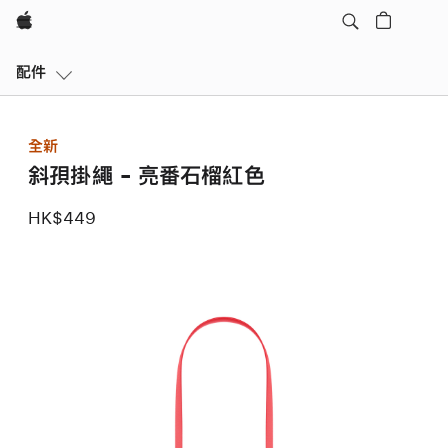
Apple
區
配件
域
導
覽
全新
開
斜孭掛繩 - 亮番石榴紅色
啟
選
HK$449
單