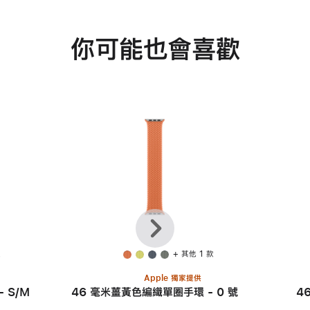
你可能也會喜歡
上
下
一
一
頁
步
款
+ 其他 1 款
Apple 獨家提供
 S/M
46 毫米薑黃色編織單圈手環 - 0 號
4