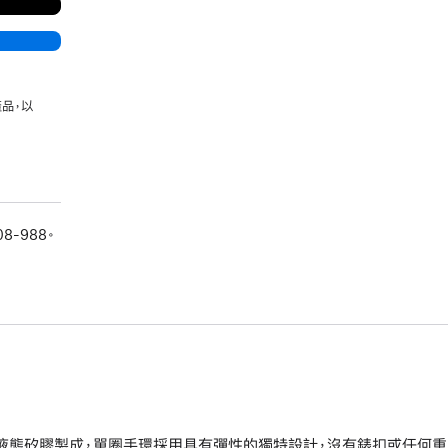
品，以
08-988。
液態矽膠製成，單圈手環採用具有彈性的獨特設計，沒有錶扣或任何重