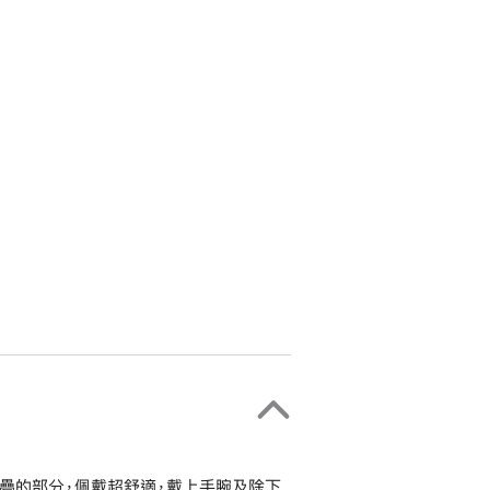
疊的部分，佩戴超舒適，戴上手腕及除下