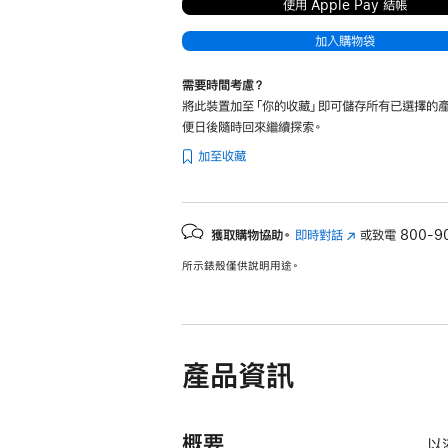
使用 Apple Pay 結帳
加入購物袋
需要時間考慮？
將此裝置加至「你的收藏」即可儲存所有已選擇的產
便日後隨時回來繼續探索。
加至收藏
獲取購物協助。
即時對話
(以
或致電
800-9
新
所示錶殼僅供說明用途。
視
窗
開
啟)
產品資訊
概要
以