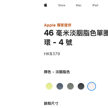
Apple
Store
Mac
iPad
Apple 獨家提供
46 毫米淡胭脂色單
環 - 4 號
HK$379
顏色 - 淡胭脂色
霓
錨
灰
黑
虹
鐵
綠
色
淡胭脂色
黃
藍
色
錶殼尺寸
色
色