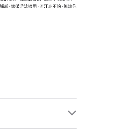
觸感。錶帶游泳適用，流汗亦不怕，無論你