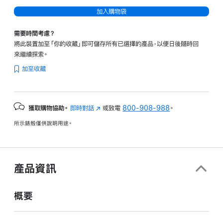
加入購物袋
需要時間考慮？
將此裝置加至「你的收藏」即可儲存所有已選擇的產品，以便日後隨時回
來繼續探索。
加至收藏
獲取購物協助。
即時對話
(以
或致電
800-908-988
。
新
所示錶殼僅供說明用途。
視
窗
開
啟)
產品資訊
概要