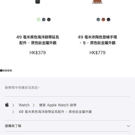
49 毫米黑色海洋錶帶延長
49 毫米赤陶色登峰手環
配件 - 原色鈦金屬外觀
- S - 原色鈦金屬外觀
HK$379
HK$779
註
註
錶帶視乎供應狀況而定。
腳
腳
Watch
購買 Apple Watch 錶帶
Apple
49 毫米黑色海洋錶帶延長配件 - 黑色鈦金屬外觀
選購與了解