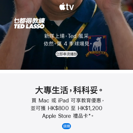
新隊上場，Ted 風采
《乜
依然。
第 4 季
球場見
。
都
立即串流播放
得
教
練》
大專生活，科科妥
。
(Ted
買 Mac 或 iPad 可享教育優惠
，
Lasso)
並可獲 HK$800 至 HK$1,200
Apple Store 禮品卡
*
。
選購