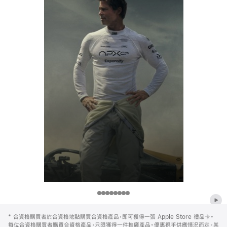
節
節
節
節
節
節
節
節
Apple
目
目
目
目
目
目
目
目
Footer
*
合資格購買者於合資格地點購買合資格產品，即可獲得一張 Apple Store 禮品卡。
1
2
3
4
5
6
7
8
每位合資格購買者購買合資格產品，只限獲得一件推廣產品。優惠視乎供應情況而定。某