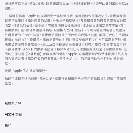
些付款方式不適用於此優惠。請參閱結帳頁面，了解詳細資訊。須遵守
此處
列出的條款及
-
-
-
-
-
-
-
-
細則。
末
海
極
寡
富
君
太
F1
1. 換購服務由 Apple 的換購活動合作夥伴提供。換購價值報價僅為估值，實際換購價
日
角
樂
婦
貴
主
空
電
值視乎你用以換購的裝置的狀況、推出年份和型號，以及換購裝置的原發售國家或地區
而定，可能低於估值。並不是所有裝置均符合優惠資格。你必須已達法定成年年齡，方可
地
驚
佈
灣
鄰
組
驕
影
參與換購計劃，以獲享優惠或換取 Apple Store 禮品卡。你現有裝置的價值可能適用
堡
魂
局
住
織
子
於購買新的 Apple 裝置。實際優惠價值視乎所收回的合資格裝置，是否符合你在估價時
提供的描述。店內換購須出示政府簽發的附相片有效身份證明文件方可享用此服務。優
偷
與
惠未必於所有零售店提供，網上及店內提供的換購價值可能有所差異。部分零售店可能
神
有額外要求。Apple 的換購活動合作夥伴保留以任何理由拒絕或取消任何換購交易，或
限制任何裝置 (及其數量) 參與換購的權利。Apple 的換購活動合作夥伴可提供更多有
秘
關合資格裝置換購及回收的詳盡要求。須遵守 Apple 的換購活動合作夥伴的額外條
款。
巨
獸
使用 Apple TV 須訂閱服務。
功能可能視乎情況改變。部分功能、應用程式和服務未必在所有地區提供或適用於所有
語言。
選購與了解
Apple 銀包
帳户