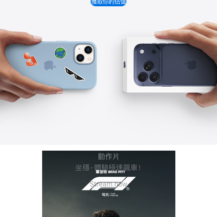
換
獲取你的估值
購
計
劃
劇情類
劇情類
動作片
科幻
驚慄
驚慄
懸疑
歷險
一位中產媽媽為追尋真相，竟陷入勒
歡迎來到這座島嶼，享受一段難忘之
想滿足欲望，何罪之有？
新淘金時代，正式展開。
新一輪威脅即將浮現。
坐穩，體驗極速飆車！
真相長埋往事中。
當內心只剩恐懼。
旅。沿途如有任何疑難，請盡量不要發
索和謀殺的黑暗漩渦之中。
Stream now
Stream now
Stream now
Stream now
Stream now
立即串流播放
問。
Stream now
Stream now