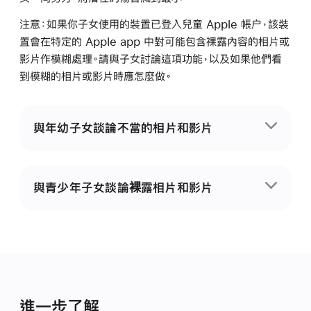
注意：如果你子女使用的裝置已登入兒童 Apple 帳户，該裝
置會在特定的 Apple app 中對可能包含裸露內容的相片或
影片作模糊處理。請與子女討論這項功能，以及如果他們看
到模糊的相片或影片時應怎麼做。
與年幼子女談論不當的相片和影片
。
向子女解釋，展示身體私密部位的相片和影片不應
分享給其他人。
裸
與青少年子女談論
露相片和影片
。
如果子女收到經模糊處理或令他們感到不安的相片
或影片時，鼓勵他們前來與你溝通。
青少年需要意識到，有些罪犯會假冒青少年，並聲
如果子女拿著不當的相片或影片向你展示，或你在
稱可交換包含裸露或露骨內容的相片或影片。這些
他們的裝置上看到這類內容，請冷靜應對，並向他
罪犯其後會利用這些相片或影片進行性勒索，威脅
們解釋為何你認為這種相片或影片是不當的。感謝
會發佈或分發這些相片，除非受害者屈從他們的要
子女讓你關注此事或與你坦誠討論。
求。讓子女清楚知道，無論遇到任何情況都可以向
雖然對身體部位抱有好奇心是正常的現象，但如果
進一步了解
你求助，而你永遠是他們的後盾。