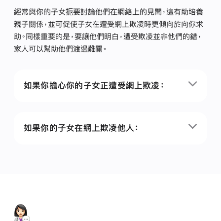
誤，向他們保證你並不會因此而生氣。誘拐施虐者
參閱
個人安全使用手冊
，了解強化數碼安全，以及
扼
經常與你的子女
要討論他們在網絡上的見聞，這有助培養
往往會利用這種恐懼懲罰的心理，阻嚇小朋友將問
切斷與不安全聯絡人關係的策略。
親子關係，並可促使子女在遭受網上欺凌時更傾向於向你求
題告訴大人。
徬徨
安撫子女，即使當下感到
，但總能獲得幫助，難
助。同樣重要的是，要讓他們明白，遭受欺凌並非他們的錯，
一起訂立規矩和界線，包括何時可以及何時不可以
關也定能跨過。
家人可以幫助他們渡過難關。
在網上結識陌生人。考慮透過螢幕使用時間等工
鼓勵子女打開心窗，與你和其他值得信任的大人，
具，幫助你監督子女使用科技產品的方式。
或支援熱線進行溝通。
確保你的子女懂得如何在自己使用的 app 中舉報
協助子女聯絡支援服務，例如熱線或受害者支援組
如果你擔心你的子女正遭受網上欺凌：
。
他人，以及封鎖對方帳户或將之設為靜音。
織等。(請參閱本頁底部了解有關資源。)
講解網上安全及保護私隱的做法和設定。
保持冷靜，不要反應過度，也不要責怪小朋友。沒收
最重要的是提醒子女，這並非他們的錯，他們也不必獨
確保你的子女了解哪些個人資料可以在網上分享，
他們的裝置通常不會對事情有幫助。
自面對。
哪些內容則不宜分享，以及背後的理由。
如果你的子女在網上欺凌他人：
。
傾聽是一個好的開始。了解事情的來龍去脈和子女
幫助子女將正面積極的互動及可能引發問題或危險
的感受，並給予他們支持。
你需要認真處理。網上欺凌可能意味著你的孩子正處
的內容區分開來。讓你的子女知道，不論任何理由
如果有人傳送不當影像或內容而令你的子女感到不
於不安狀態，這可能會引致更嚴重的問題。在處理這種
如果有人令他們感到不安，可隨時向你求助。
安，你可建議小朋友不要回應這類內容。
咄咄
行為之前，請先找出子女變得刻薄或
逼人的原因。
鼓勵你的子女使用不同的工具，如封鎖或將有關帳
與年幼子女談論性誘拐：
箇中原因各不相同，但可能包括：
户設為靜音，並向發生事故的平台舉報相關內容。
使用正確的名稱來稱呼不同的身體部位，解釋哪些
討論終結網上欺凌的策略，並思考如何幫助孩子治
正試圖融入進行網上欺凌的同齡朋友圈。
是私密部位及相關理由。
療創傷和提升承受能力。