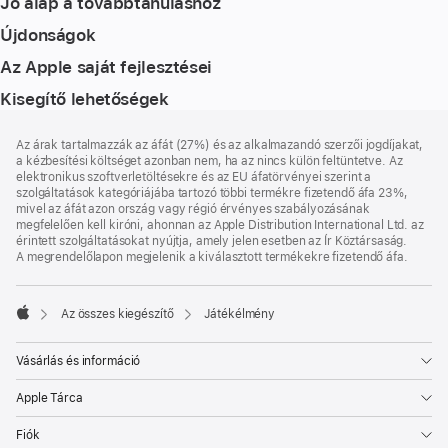
Jó alap a továbbtanuláshoz
Újdonságok
Az Apple saját fejlesztései
Kisegítő lehetőségek
Lábléc
lábjegyzetek
Az árak tartalmazzák az áfát (27%) és az alkalmazandó szerzői jogdíjakat,
a kézbesítési költséget azonban nem, ha az nincs külön feltüntetve. Az
elektronikus szoftverletöltésekre és az EU áfatörvényei szerint a
szolgáltatások kategóriájába tartozó többi termékre fizetendő áfa 23%,
mivel az áfát azon ország vagy régió érvényes szabályozásának
megfelelően kell kiróni, ahonnan az Apple Distribution International Ltd. az
érintett szolgáltatásokat nyújtja, amely jelen esetben az Ír Köztársaság.
A megrendelőlapon megjelenik a kiválasztott termékekre fizetendő áfa.
Az összes kiegészítő
Játékélmény
Apple
Vásárlás és információ
Apple Tárca
Fiók