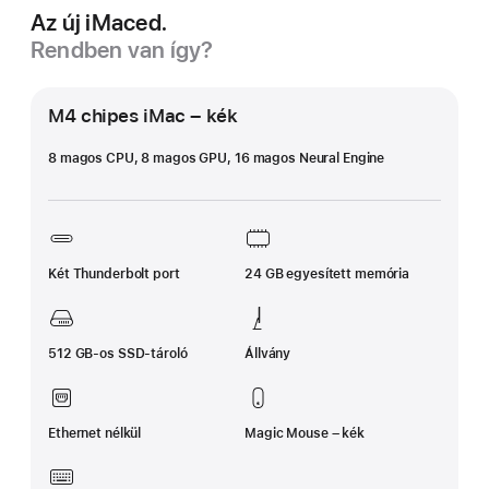
Az új iMaced.
Rendben van így?
M4 chipes iMac – kék
8 magos CPU, 8 magos GPU, 16 magos Neural Engine
Két Thunderbolt port
24 GB egyesített memória
512 GB-os SSD-tároló
Állvány
Ethernet nélkül
Magic Mouse – kék