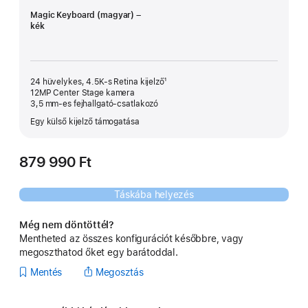
Magic Keyboard (magyar) –
kék
24 hüvelykes, 4.5K-s Retina kijelző¹
12MP Center Stage kamera
3,5 mm‑es fejhallgató-csatlakozó
Egy külső kijelző támogatása
879 990 Ft
Táskába helyezés
Még nem döntöttél?
Mentheted az összes konfigurációt későbbre, vagy
megoszthatod őket egy barátoddal.
Mentés
Megosztás