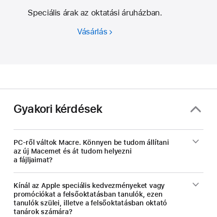
Speciális árak az oktatási áruházban.
Vásárlás
Mac.
Diákoknak
és
oktatóknak
kedvezménnyel.
Gyakori kérdések
PC-ről váltok Macre. Könnyen be tudom állítani
az új Macemet és át tudom helyezni
a fájljaimat?
Kínál az Apple speciális kedvezményeket vagy
promóciókat a felsőoktatásban tanulók, ezen
tanulók szülei, illetve a felsőoktatásban oktató
tanárok számára?