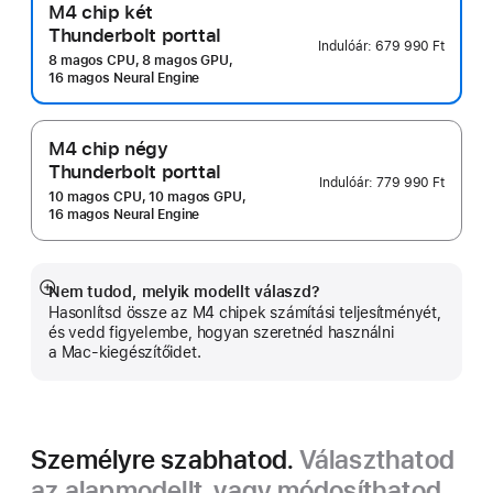
M4 chip két
Thunderbolt porttal
Indulóár:
679 990 Ft
8 magos CPU, 8 magos GPU,
16 magos Neural Engine
M4 chip négy
Thunderbolt porttal
Indulóár:
779 990 Ft
10 magos CPU, 10 magos GPU,
16 magos Neural Engine
Nem tudod, melyik modellt válaszd?
Bővebb
Hasonlítsd össze az M4 chipek számítási teljesítményét,
információ
és vedd figyelembe, hogyan szeretnéd használni
a Mac-kiegészítőidet.
Személyre szabhatod.
Választhatod
az alapmodellt, vagy módosíthatod