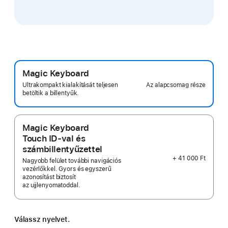
Magic Keyboard
Az alapcsomag része
Ultrakompakt kialakítását teljesen
betöltik a billentyűk.
Magic Keyboard
Touch ID-val és
számbillentyűzettel
+ 41 000 Ft
Nagyobb felület további navigációs
vezérlőkkel. Gyors és egyszerű
azonosítást biztosít
az ujjlenyomatoddal.
Válassz nyelvet.