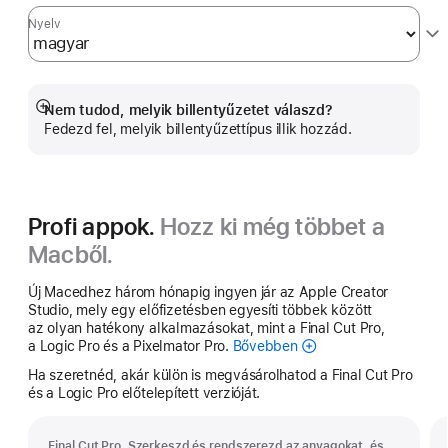
Nyelv
Nem tudod, melyik billentyűzetet válaszd?
Bővebb
Fedezd fel, melyik billentyűzettípus illik hozzád.
információ
Profi appok.
Hozz ki még többet a
Macből.
Új Macedhez három hónapig ingyen jár az Apple Creator
Studio, mely egy előfizetésben egyesíti többek között
az olyan hatékony alkalmazásokat, mint a Final Cut Pro,
a Logic Pro és a Pixelmator Pro.
Bővebben
Apple
Creator
Ha szeretnéd, akár külön is megvásárolhatod a Final Cut Pro
Studio
és a Logic Pro előtelepített verzióját.
Final Cut Pro. Szerkeszd és rendszerezd az anyagokat, és