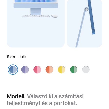
Szín – kék
lila
rózsaszín
narancs
sárga
zöld
ezüst
kék
Modell.
Válaszd ki a számítási
teljesítményt és a portokat.