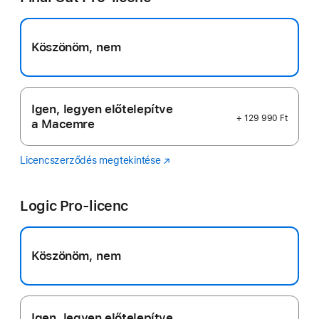
Köszönöm, nem
Igen, legyen előtelepítve
+ 129 990 Ft
a Macemre
Licencszerződés megtekintése
Final
(Új
Cut
ablakban
Pro
nyílik
Logic Pro-licenc
meg)
Köszönöm, nem
Igen, legyen előtelepítve