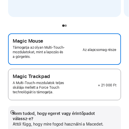
Magic Mouse
Támogatja az olyan Multi‑Touch-
Az alapcsomag része
mozdulatokat, mint a lapozás és
a görgetés.
Magic Trackpad
A Multi‑Touch-mozdulatok teljes
+ 21 000 Ft
skálája mellett a Force Touch
technológiát is támogatja.
Nem tudod, hogy egeret vagy érintőpadot
Bővebb
válassz-e?
információ
Attól függ, hogy mire fogod használni a Macedet.