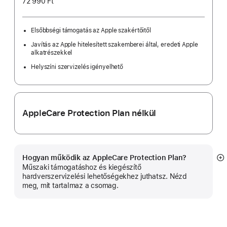
72 990 Ft
Elsőbbségi támogatás az Apple szakértőitől
Javítás az Apple hitelesített szakemberei által, eredeti Apple
alkatrészekkel
Helyszíni szervizelés igényelhető
AppleCare Protection Plan nélkül
Hogyan működik az AppleCare Protection Plan?
B
Műszaki támogatáshoz és kiegészítő
in
hardverszervizelési lehetőségekhez juthatsz. Nézd
meg, mit tartalmaz a csomag.