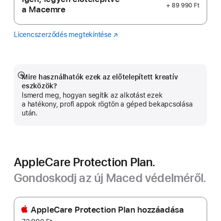
+ 89 990 Ft
a Macemre
Licencszerződés megtekintése
Logic
(Új
Pro
ablakban
nyílik
meg)
Mire használhatók ezek az előtelepített kreatív
Bővebb
eszközök?
információ
Ismerd meg, hogyan segítik az alkotást ezek
a hatékony, profi appok rögtön a géped bekapcsolása
után.
AppleCare Protection Plan.
Gondoskodj az új Maced védelméről.
AppleCare Protection Plan hozzáadása