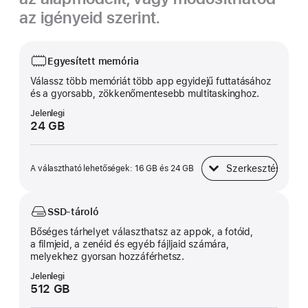
az igényeid szerint.
Egyesített memória
Válassz több memóriát több app egyidejű futtatásához
és a gyorsabb, zökkenő­mentesebb multi­taskinghoz.
Jelenlegi
24 GB
Szerkesztés
A választható lehetőségek: 16 GB és 24 GB
Egyesített memória
SSD-tároló
Bőséges tárhelyet választhatsz az appok, a fotóid,
a filmjeid, a zenéid és egyéb fájljaid számára,
melyekhez gyorsan hozzáférhetsz.
Jelenlegi
512 GB