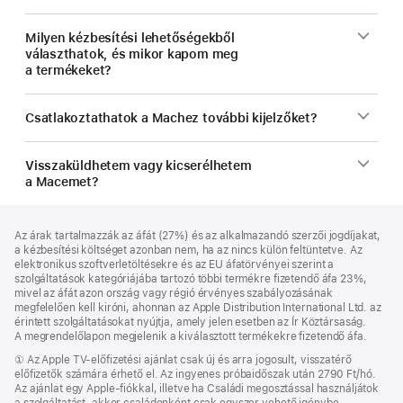
Milyen kézbesítési lehetőségekből
választhatok, és mikor kapom meg
a termékeket?
Csatlakoztathatok a Machez további kijelzőket?
Visszaküldhetem vagy kicserélhetem
a Macemet?
Lábléc
lábjegyzetek
Az árak tartalmazzák az áfát (27%) és az alkalmazandó szerzői jogdíjakat,
a kézbesítési költséget azonban nem, ha az nincs külön feltüntetve. Az
elektronikus szoftverletöltésekre és az EU áfatörvényei szerint a
szolgáltatások kategóriájába tartozó többi termékre fizetendő áfa 23%,
mivel az áfát azon ország vagy régió érvényes szabályozásának
megfelelően kell kiróni, ahonnan az Apple Distribution International Ltd. az
érintett szolgáltatásokat nyújtja, amely jelen esetben az Ír Köztársaság.
A megrendelőlapon megjelenik a kiválasztott termékekre fizetendő áfa.
Lábjegyzet
① Az Apple TV-előfizetési ajánlat csak új és arra jogosult, visszatérő
előfizetők számára érhető el. Az ingyenes próbaidőszak után 2790 Ft/hó.
Az ajánlat egy Apple-fiókkal, illetve ha Családi megosztással használjátok
a szolgáltatást, akkor családonként csak egyszer vehető igénybe,