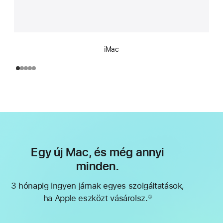
iMac
Egy új Mac, és még annyi
minden.
3 hónapig ingyen járnak egyes szolgáltatások,
ha Apple eszközt vásárolsz.
①
Lábjegyzet