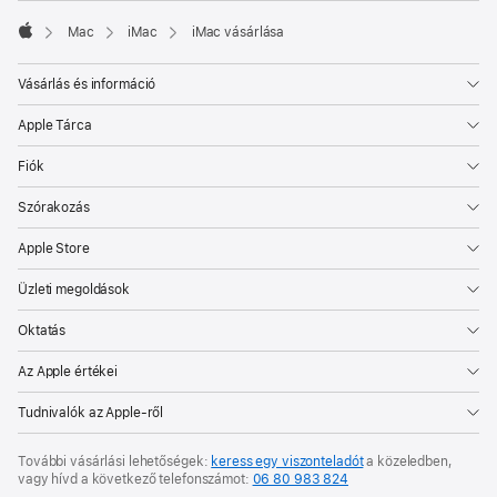
meg)
Mac
iMac
iMac vásárlása
Apple
Vásárlás és információ
Apple Tárca
Fiók
Szórakozás
Apple Store
Üzleti megoldások
Oktatás
Az Apple értékei
Tudnivalók az Apple-ről
További vásárlási lehetőségek:
keress egy viszonteladót
a közeledben,
vagy hívd a következő telefonszámot:
06 80 983 824