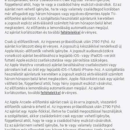
függetlenül attól, hogy te vagy a családod hány eszközt vásároltok. Ez az
ajánlat nem vehető igénybe, ha te vagy valamely családtagod korábban
már elfogadott egy három hónapos vagy egyéves díjmentes Apple TV-
előfizetési ajánlatot. A szolgáltatás használatát ajánlatunk keretében
a jogosult eszköz aktiválásától számított három hónapon belül lehet
megkezdeni. Az előfizetés a lemondásáig automatikusan megújul.
Az ajánlat korlátozottan és további
feltételekkel
érvényes.
Csak új előfizetőknek. Az ingyenes próbaidőszak után 2190 Ft/hó. Az
ajánlat korlátozott ideig érvényes. A jogosult új készülékkel rendelkező új
Apple Music-előfizetők vehetik igénybe. A jogosult audioeszközökre
vonatkozó ajánlat beváltásához a legújabb iOS- vagy iPadOS-verziót
futtató Apple eszköz csatlakoztatása vagy párosítása szükséges.
Az Apple Watchra vonatkozó ajánlat beváltásához csatlakoztatni vagy
párosítani kell az órát egy legújabb iOS‑t futtató iPhone‑hoz. A szolgáltatás
használatát ajánlatunk keretében a jogosult eszköz aktiválásától számított
három hónapon belül lehet megkezdeni. Apple-fiókonként csak egy ajánlat
váltható be, függetlenül attól, hogy hány jogosult eszközt vásárolsz.
Az előfizetés a lemondásáig automatikusan megújul. Az ajánlat
korlátozottan, további
feltételekkel
érvényes.
Az Apple Arcade-előfizetési ajánlat csak új és arra jogosult, visszatérő
előfizetők számára érhető el. Az ingyenes próbaidőszak után 2790 Ft/hó.
Az ajánlat egy Apple-fiókkal, illetve ha Családi megosztással használjátok
a szolgáltatást, akkor családonként csak egyszer vehető igénybe,
függetlenül attól, hogy te vagy a családod hány eszközt vásároltok.
Ez az ajánlat nem vehető igénybe, ha te vagy valamely családtagod
korábban már elfogadott egy három hónapos díjmentes Apple Arcade-