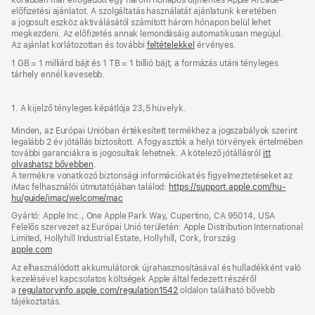
előfizetési ajánlatot. A szolgáltatás használatát ajánlatunk keretében
a jogosult eszköz aktiválásától számított három hónapon belül lehet
megkezdeni. Az előfizetés annak lemondásáig automatikusan megújul.
Az ajánlat korlátozottan és további
feltételekkel
érvényes.
1 GB = 1 milliárd bájt és 1 TB = 1 billió bájt; a formázás utáni tényleges
tárhely ennél kevesebb.
1. A kijelző tényleges képátlója 23,5 hüvelyk.
Minden, az Európai Unióban értékesített termékhez a jogszabályok szerint
legalább 2 év jótállás biztosított. A fogyasztók a helyi törvények értelmében
további garanciákra is jogosultak lehetnek. A kötelező jótállásról
itt
olvashatsz bővebben
.
A termékre vonatkozó biztonsági információkat és figyelmeztetéseket az
iMac felhasználói útmutatójában találod:
https://support.apple.com/hu-
hu/guide/imac/welcome/mac
(új
ablakban
Gyártó: Apple Inc., One Apple Park Way, Cupertino, CA 95014, USA
nyílik
Felelős szervezet az Európai Unió területén: Apple Distribution International
meg)
Limited, Hollyhill Industrial Estate, Hollyhill, Cork, Írország
apple.com
(új
ablakban
Az elhasználódott akkumulátorok újrahasznosításával és hulladékként való
nyílik
kezelésével kapcsolatos költségek Apple által fedezett részéről
meg)
a
regulatoryinfo.apple.com/regulation1542
(új
oldalon található bővebb
tájékoztatás.
ablakban
nyílik