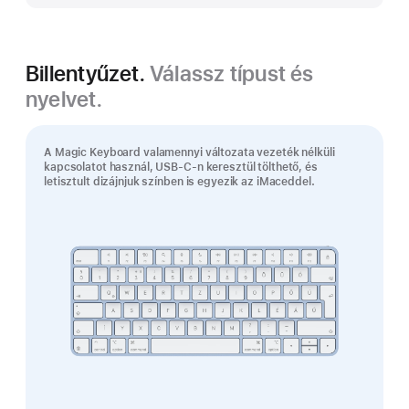
Billentyűzet.
Válassz típust és
nyelvet.
A Magic Keyboard valamennyi változata vezeték nélküli
kapcsolatot használ, USB‑C-n keresztül tölthető, és
letisztult dizájnjuk színben is egyezik az iMaceddel.