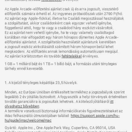
Az Apple Arcade-előfizetési ajánlat csak új és arra jogosult, visszatérő
előfizetők számára érhető el. Az ingyenes próbaidőszak után 2790 Ft/hó.
Az ajánlat egy Apple-fiókkal, illetve ha Családi megosztással használjátok
a szolgáltatást, akkor családonként csak egyszer vehető igénybe,
függetlenül attól, hogy te vagy a családod hány eszközt vásároltok.
Ez az ajánlat nem vehető igénybe, ha te vagy valamely családtagod
korábban már elfogadott egy három hónapos díjmentes Apple Arcade-
előfizetési ajánlatot. A szolgáltatás használatát ajánlatunk keretében
a jogosult eszköz aktiválásától számított három hónapon belül lehet
megkezdeni. Az előfizetés annak lemondásáig automatikusan megújul.
Az ajánlat korlátozottan és további
feltételekkel
érvényes.
1 GB = 1 milliárd bájt és 1 TB = 1 billió bájt; a formázás utáni tényleges
tárhely ennél kevesebb.
1. A kijelző tényleges képátlója 23,5 hüvelyk.
Minden, az Európai Unióban értékesített termékhez a jogszabályok szerint
legalább 2 év jótállás biztosított. A fogyasztók a helyi törvények értelmében
további garanciákra is jogosultak lehetnek. A kötelező jótállásról
itt
olvashatsz bővebben
.
A termékre vonatkozó biztonsági információkat és figyelmeztetéseket az
iMac felhasználói útmutatójában találod:
https://support.apple.com/hu-
hu/guide/imac/welcome/mac
(új
ablakban
Gyártó: Apple Inc., One Apple Park Way, Cupertino, CA 95014, USA
nyílik