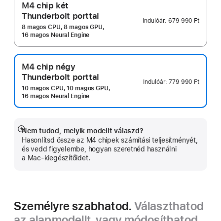
M4 chip két
Thunderbolt porttal
Indulóár:
679 990 Ft
8 magos CPU, 8 magos GPU,
16 magos Neural Engine
M4 chip négy
Thunderbolt porttal
Indulóár:
779 990 Ft
10 magos CPU, 10 magos GPU,
16 magos Neural Engine
Nem tudod, melyik modellt válaszd?
Bővebb
Hasonlítsd össze az M4 chipek számítási teljesítményét,
információ
és vedd figyelembe, hogyan szeretnéd használni
a Mac-kiegészítőidet.
Személyre szabhatod.
Választhatod
az alapmodellt, vagy módosíthatod