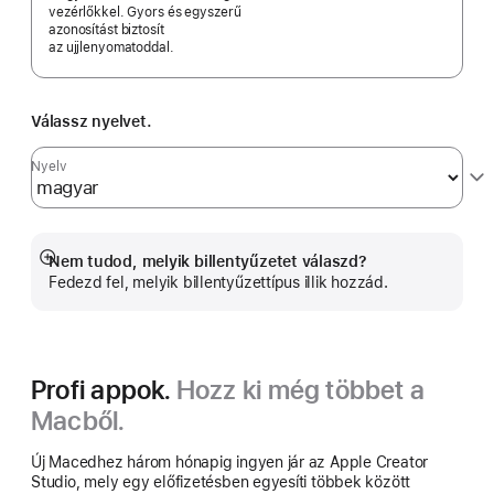
vezérlőkkel. Gyors és egyszerű
azonosítást biztosít
az ujjlenyomatoddal.
Válassz nyelvet.
Nyelv
Nem tudod, melyik billentyűzetet válaszd?
Bővebb
Fedezd fel, melyik billentyűzettípus illik hozzád.
információ
Profi appok.
Hozz ki még többet a
Macből.
Új Macedhez három hónapig ingyen jár az Apple Creator
Studio, mely egy előfizetésben egyesíti többek között