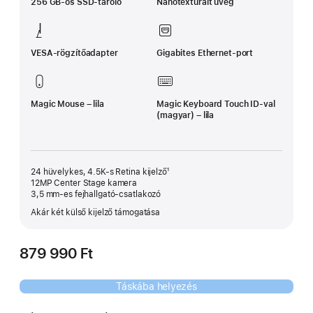
256 GB-os SSD-tároló
Nanotexturált üveg
VESA-rögzítőadapter
Gigabites Ethernet-port
Magic Mouse – lila
Magic Keyboard Touch ID‑val
(magyar) – lila
24 hüvelykes, 4.5K-s Retina kijelző¹
12MP Center Stage kamera
3,5 mm‑es fejhallgató-csatlakozó
Akár két külső kijelző támogatása
879 990 Ft
Táskába helyezés