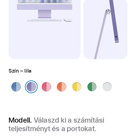
Szín – lila
kék
rózsaszín
narancs
sárga
zöld
ezüst
lila
Modell.
Válaszd ki a számítási
teljesítményt és a portokat.