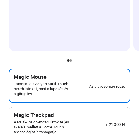
Magic Mouse
Támogatja az olyan Multi‑Touch-
Az alapcsomag része
mozdulatokat, mint a lapozás és
a görgetés.
Magic Trackpad
A Multi‑Touch-mozdulatok teljes
+ 21 000 Ft
skálája mellett a Force Touch
technológiát is támogatja.