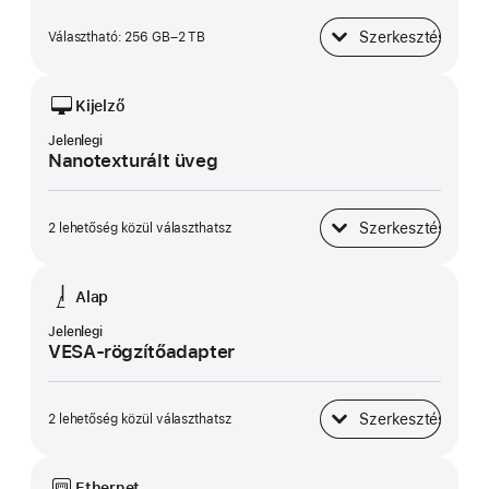
Szerkesztés
Választható: 256 GB–2 TB
SSD-tároló
Kijelző
Jelenlegi
Nanotexturált üveg
Szerkesztés
2 lehetőség közül választhatsz
Kijelző
Alap
Jelenlegi
VESA-rögzítőadapter
Szerkesztés
2 lehetőség közül választhatsz
Alap
Ethernet