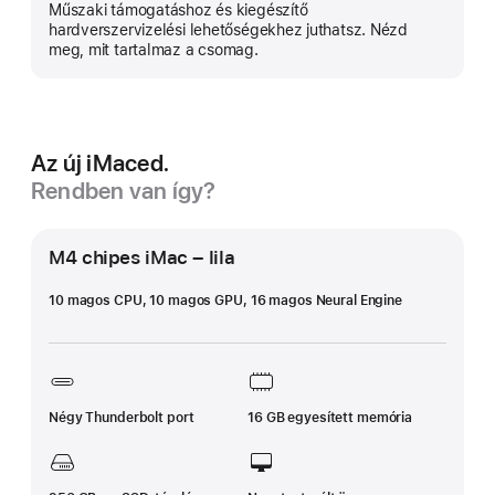
B
Műszaki támogatáshoz és kiegészítő
in
hardverszervizelési lehetőségekhez juthatsz. Nézd
meg, mit tartalmaz a csomag.
Az új iMaced.
Rendben van így?
M4 chipes iMac – lila
10 magos CPU, 10 magos GPU, 16 magos Neural Engine
Négy Thunderbolt port
16 GB egyesített memória