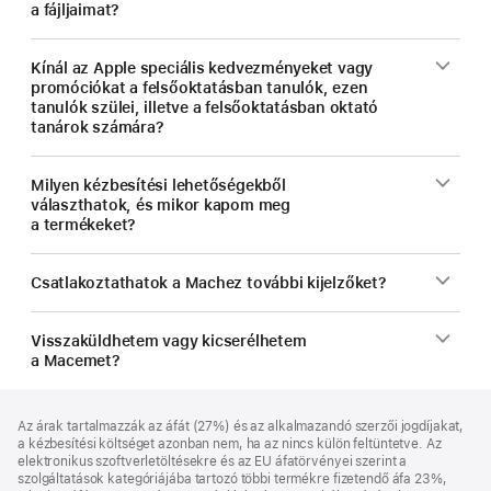
a fájljaimat?
Kínál az Apple speciális kedvezményeket vagy
promóciókat a felsőoktatásban tanulók, ezen
tanulók szülei, illetve a felsőoktatásban oktató
tanárok számára?
Milyen kézbesítési lehetőségekből
választhatok, és mikor kapom meg
a termékeket?
Csatlakoztathatok a Machez további kijelzőket?
Visszaküldhetem vagy kicserélhetem
a Macemet?
Lábléc
lábjegyzetek
Az árak tartalmazzák az áfát (27%) és az alkalmazandó szerzői jogdíjakat,
a kézbesítési költséget azonban nem, ha az nincs külön feltüntetve. Az
elektronikus szoftverletöltésekre és az EU áfatörvényei szerint a
szolgáltatások kategóriájába tartozó többi termékre fizetendő áfa 23%,