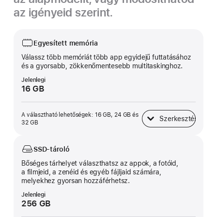
az igényeid szerint.
Egyesített memória
Válassz több memóriát több app egyidejű futtatásához
és a gyorsabb, zökkenő­mentesebb multi­taskinghoz.
Jelenlegi
16 GB
A választható lehetőségek: 16 GB, 24 GB és
Szerkesztés
Egyesített memória
32 GB
SSD-tároló
Bőséges tárhelyet választhatsz az appok, a fotóid,
a filmjeid, a zenéid és egyéb fájljaid számára,
melyekhez gyorsan hozzáférhetsz.
Jelenlegi
256 GB