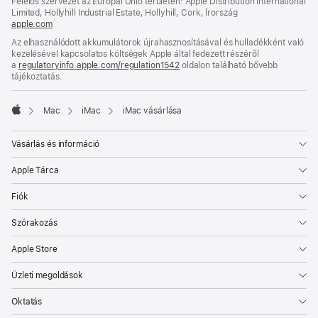
Felelős szervezet az Európai Unió területén: Apple Distribution International
meg)
Limited, Hollyhill Industrial Estate, Hollyhill, Cork, Írország
apple.com
(új
ablakban
Az elhasználódott akkumulátorok újrahasznosításával és hulladékként való
nyílik
kezelésével kapcsolatos költségek Apple által fedezett részéről
meg)
a
regulatoryinfo.apple.com/regulation1542
(új
oldalon található bővebb
tájékoztatás.
ablakban
nyílik
meg)
Mac
iMac
iMac vásárlása
Apple
Vásárlás és információ
Apple Tárca
Fiók
Szórakozás
Apple Store
Üzleti megoldások
Oktatás