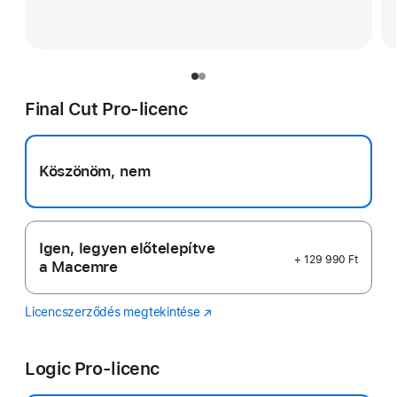
Final Cut Pro-licenc
Köszönöm, nem
Igen, legyen előtelepítve
+ 129 990 Ft
a Macemre
Licencszerződés megtekintése
Final
(Új
Cut
ablakban
Pro
nyílik
Logic Pro-licenc
meg)