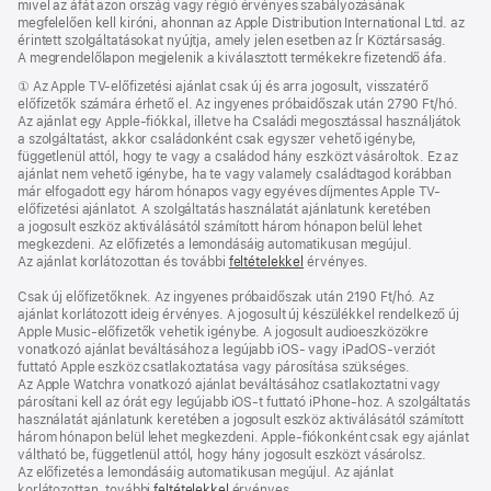
mivel az áfát azon ország vagy régió érvényes szabályozásának
megfelelően kell kiróni, ahonnan az Apple Distribution International Ltd. az
érintett szolgáltatásokat nyújtja, amely jelen esetben az Ír Köztársaság.
A megrendelőlapon megjelenik a kiválasztott termékekre fizetendő áfa.
Lábjegyzet
① Az Apple TV-előfizetési ajánlat csak új és arra jogosult, visszatérő
előfizetők számára érhető el. Az ingyenes próbaidőszak után 2790 Ft/hó.
Az ajánlat egy Apple-fiókkal, illetve ha Családi megosztással használjátok
a szolgáltatást, akkor családonként csak egyszer vehető igénybe,
függetlenül attól, hogy te vagy a családod hány eszközt vásároltok. Ez az
ajánlat nem vehető igénybe, ha te vagy valamely családtagod korábban
már elfogadott egy három hónapos vagy egyéves díjmentes Apple TV-
előfizetési ajánlatot. A szolgáltatás használatát ajánlatunk keretében
a jogosult eszköz aktiválásától számított három hónapon belül lehet
megkezdeni. Az előfizetés a lemondásáig automatikusan megújul.
Az ajánlat korlátozottan és további
feltételekkel
érvényes.
Csak új előfizetőknek. Az ingyenes próbaidőszak után 2190 Ft/hó. Az
ajánlat korlátozott ideig érvényes. A jogosult új készülékkel rendelkező új
Apple Music-előfizetők vehetik igénybe. A jogosult audioeszközökre
vonatkozó ajánlat beváltásához a legújabb iOS- vagy iPadOS-verziót
futtató Apple eszköz csatlakoztatása vagy párosítása szükséges.
Az Apple Watchra vonatkozó ajánlat beváltásához csatlakoztatni vagy
párosítani kell az órát egy legújabb iOS‑t futtató iPhone‑hoz. A szolgáltatás
használatát ajánlatunk keretében a jogosult eszköz aktiválásától számított
három hónapon belül lehet megkezdeni. Apple-fiókonként csak egy ajánlat
váltható be, függetlenül attól, hogy hány jogosult eszközt vásárolsz.
Az előfizetés a lemondásáig automatikusan megújul. Az ajánlat
korlátozottan, további
feltételekkel
érvényes.