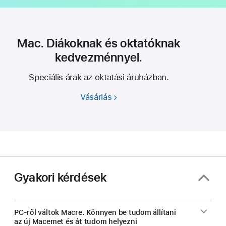
Mac. Diákoknak és oktatóknak
kedvezménnyel.
Speciális árak az oktatási áruházban.
Vásárlás
Mac.
Diákoknak
és
oktatóknak
kedvezménnyel.
Gyakori kérdések
PC-ről váltok Macre. Könnyen be tudom állítani
az új Macemet és át tudom helyezni