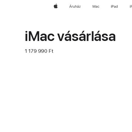
Apple
Áruház
Mac
iPad
i
iMac vásárlása
1 179 990 Ft