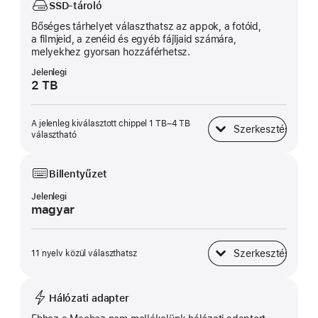
SSD-tároló
Bőséges tárhelyet választhatsz az appok, a fotóid,
a filmjeid, a zenéid és egyéb fájljaid számára,
melyekhez gyorsan hozzáférhetsz.
Jelenlegi
2 TB
A jelenleg kiválasztott chippel 1 TB–4 TB
Szerkesztés
SSD-tároló
választható
Billentyűzet
Jelenlegi
magyar
Szerkesztés
11 nyelv közül választhatsz
Billentyűzet
Hálózati adapter