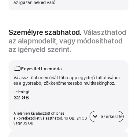
az igazán neked való.
Személyre szabhatod.
Választhatod
az alapmodellt, vagy módosíthatod
az igényeid szerint.
Egyesített memória
Válassz több memóriát több app egyidejű futtatásához
és a gyorsabb, zökkenő­mentesebb multi­taskinghoz.
Jelenlegi
32 GB
A jelenleg kiválasztott chiphez
Szerkesztés
a következőket választhatod: 16 GB, 24 GB
Egyesített memória
vagy 32 GB