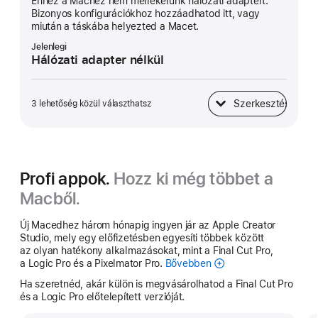
Ehhez a Machez nem mellékelünk hálózati adaptert.
Bizonyos konfigurációkhoz hozzáadhatod itt, vagy
miután a táskába helyezted a Macet.
Jelenlegi
Hálózati adapter nélkül
Szerkesztés
3 lehetőség közül választhatsz
Hálózati adapter
Profi appok.
Hozz ki még többet a
Macből.
Új Macedhez három hónapig ingyen jár az Apple Creator
Studio, mely egy előfizetésben egyesíti többek között
az olyan hatékony alkalmazásokat, mint a Final Cut Pro,
a Logic Pro és a Pixelmator Pro.
Bővebben
Apple
Creator
Ha szeretnéd, akár külön is megvásárolhatod a Final Cut Pro
Studio
és a Logic Pro előtelepített verzióját.