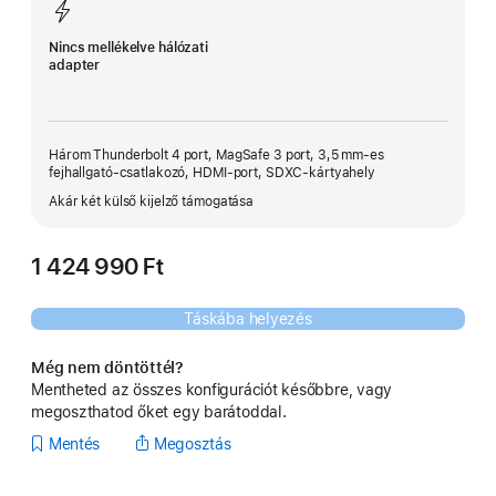
Nincs mellékelve hálózati
adapter
Három Thunderbolt 4 port, MagSafe 3 port, 3,5 mm-es
fejhallgató-csatlakozó, HDMI-port, SDXC-kártyahely
Akár két külső kijelző támogatása
1 424 990 Ft
Táskába helyezés
Még nem döntöttél?
Mentheted az összes konfigurációt későbbre, vagy
megoszthatod őket egy barátoddal.
Mentés
Megosztás