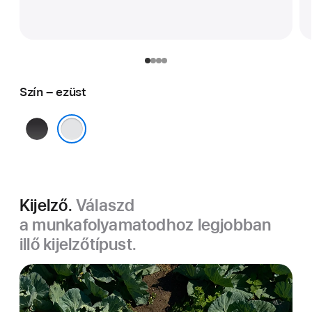
Szín – ezüst
asztrofekete
ezüst
Kijelző.
Válaszd
a munkafolyamatodhoz legjobban
illő kijelzőtípust.