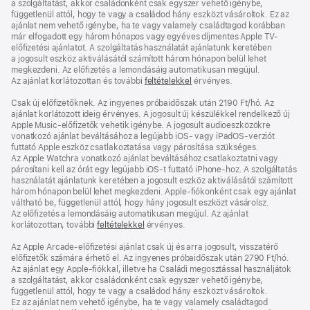
a szolgáltatást, akkor családonként csak egyszer vehető igénybe,
függetlenül attól, hogy te vagy a családod hány eszközt vásároltok. Ez az
ajánlat nem vehető igénybe, ha te vagy valamely családtagod korábban
már elfogadott egy három hónapos vagy egyéves díjmentes Apple TV-
előfizetési ajánlatot. A szolgáltatás használatát ajánlatunk keretében
a jogosult eszköz aktiválásától számított három hónapon belül lehet
megkezdeni. Az előfizetés a lemondásáig automatikusan megújul.
Az ajánlat korlátozottan és további
feltételekkel
érvényes.
Csak új előfizetőknek. Az ingyenes próbaidőszak után 2190 Ft/hó. Az
ajánlat korlátozott ideig érvényes. A jogosult új készülékkel rendelkező új
Apple Music-előfizetők vehetik igénybe. A jogosult audioeszközökre
vonatkozó ajánlat beváltásához a legújabb iOS- vagy iPadOS-verziót
futtató Apple eszköz csatlakoztatása vagy párosítása szükséges.
Az Apple Watchra vonatkozó ajánlat beváltásához csatlakoztatni vagy
párosítani kell az órát egy legújabb iOS‑t futtató iPhone‑hoz. A szolgáltatás
használatát ajánlatunk keretében a jogosult eszköz aktiválásától számított
három hónapon belül lehet megkezdeni. Apple-fiókonként csak egy ajánlat
váltható be, függetlenül attól, hogy hány jogosult eszközt vásárolsz.
Az előfizetés a lemondásáig automatikusan megújul. Az ajánlat
korlátozottan, további
feltételekkel
érvényes.
Az Apple Arcade-előfizetési ajánlat csak új és arra jogosult, visszatérő
előfizetők számára érhető el. Az ingyenes próbaidőszak után 2790 Ft/hó.
Az ajánlat egy Apple-fiókkal, illetve ha Családi megosztással használjátok
a szolgáltatást, akkor családonként csak egyszer vehető igénybe,
függetlenül attól, hogy te vagy a családod hány eszközt vásároltok.
Ez az ajánlat nem vehető igénybe, ha te vagy valamely családtagod