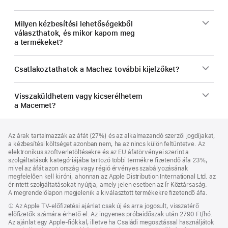
Milyen kézbesítési lehetőségekből
választhatok, és mikor kapom meg
a termékeket?
Csatlakoztathatok a Machez további kijelzőket?
Visszaküldhetem vagy kicserélhetem
a Macemet?
Lábléc
lábjegyzetek
Az árak tartalmazzák az áfát (27%) és az alkalmazandó szerzői jogdíjakat,
a kézbesítési költséget azonban nem, ha az nincs külön feltüntetve. Az
elektronikus szoftverletöltésekre és az EU áfatörvényei szerint a
szolgáltatások kategóriájába tartozó többi termékre fizetendő áfa 23%,
mivel az áfát azon ország vagy régió érvényes szabályozásának
megfelelően kell kiróni, ahonnan az Apple Distribution International Ltd. az
érintett szolgáltatásokat nyújtja, amely jelen esetben az Ír Köztársaság.
A megrendelőlapon megjelenik a kiválasztott termékekre fizetendő áfa.
Lábjegyzet
① Az Apple TV-előfizetési ajánlat csak új és arra jogosult, visszatérő
előfizetők számára érhető el. Az ingyenes próbaidőszak után 2790 Ft/hó.
Az ajánlat egy Apple-fiókkal, illetve ha Családi megosztással használjátok