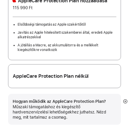
AppleCare Protection Plan hozzáadása
115 990 Ft
Elsőbbségi támogatás az Apple szakértőitől
Javítás az Apple hitelesített szakemberei által, eredeti Apple
alkatrészekkel
A jótállás a Macre, az akkumulátorra és a mellékelt
kiegészítőkre vonatkozik
AppleCare Protection Plan nélkül
Hogyan működik az AppleCare Protection Plan?
B
Műszaki támogatáshoz és kiegészítő
in
hardverszervizelési lehetőségekhez juthatsz. Nézd
meg, mit tartalmaz a csomag.