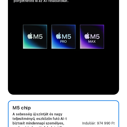
pörget­he­ted ki az AI‑feladatokat.
M5 chip
A sebesség új szintjét és nagy
teljesítményű, eszközön futó AI-t
Indulóár:
974 990 Ft
biztosít mindennapi személyes,