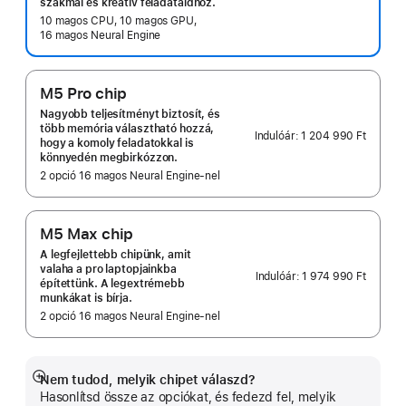
szakmai és kreatív feladataidhoz.
10 magos CPU, 10 magos GPU,
16 magos Neural Engine
M5 Pro chip
Nagyobb teljesítményt biztosít, és
több memória választható hozzá,
Indulóár:
1 204 990 Ft
hogy a komoly feladatokkal is
könnyedén megbirkózzon.
2 opció 16 magos Neural Engine‑nel
M5 Max chip
A leg­fejlettebb chipünk, amit
valaha a pro laptop­jaink­ba
Indulóár:
1 974 990 Ft
építettünk. A legextrémebb
munkákat is bírja.
2 opció 16 magos Neural Engine‑nel
Nem tudod, melyik chipet válaszd?
Bővebb
Hasonlítsd össze az opciókat, és fedezd fel, melyik
információ