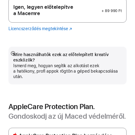
Igen, legyen előtelepítve
+ 89 990 Ft
a Macemre
Licencszerződés megtekintése
Logic
(Új
Pro
ablakban
nyílik
meg)
Mire használhatók ezek az előtelepített kreatív
Bővebb
eszközök?
információ
Ismerd meg, hogyan segítik az alkotást ezek
a hatékony, profi appok rögtön a géped bekapcsolása
után.
AppleCare Protection Plan.
Gondoskodj az új Maced védelméről.