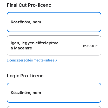
Final Cut Pro-licenc
Köszönöm, nem
Igen, legyen előtelepítve
+ 129 990 Ft
a Macemre
Licencszerződés megtekintése
Final
(Új
Cut
ablakban
Pro
nyílik
Logic Pro-licenc
meg)
Köszönöm, nem