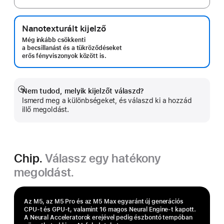
Nanotexturált kijelző
Még inkább csökkenti
a becsillanást és a tükröződéseket
erős fényviszonyok között is.
Nem tudod, melyik kijelzőt válaszd?
Bővebb
Ismerd meg a különbségeket, és válaszd ki a hozzád
információ
illő megoldást.
Chip.
Válassz egy hatékony
megoldást.
Az M5, az M5 Pro és az M5 Max egyaránt új generációs
CPU-t és GPU-t, valamint 16 magos Neural Engine-t kapott.
A Neural Acceleratorok erejével pedig ész­bontó tempó­ban