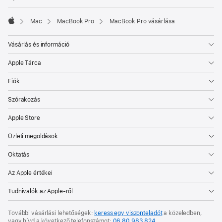
nyílik
meg)
Mac
MacBook Pro
MacBook Pro vásárlása
Apple
Vásárlás és információ
Apple Tárca
Fiók
Szórakozás
Apple Store
Üzleti megoldások
Oktatás
Az Apple értékei
Tudnivalók az Apple-ről
További vásárlási lehetőségek:
keress egy viszonteladót
a közeledben,
vagy hívd a következő telefonszámot:
06 80 983 824