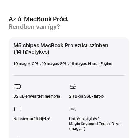
Az új MacBook Pród.
Rendben van így?
M5 chipes MacBook Pro ezüst színben
(14 hüvelykes)
10 magos CPU, 10 magos GPU, 16 magos Neural Engine
32 GB egyesített memória
2 TB-os SSD-tároló
Nanotexturált kijelző
Háttér-világítású
Magic Keyboard Touch ID‑val
(magyar)