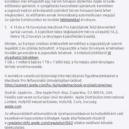
korábban már elfogadott egy három hónapos díjmentes Apple Arcade-
előfizetési ajánlatot. A szolgáltatás használatát ajánlatunk keretében
a jogosult eszköz aktiválásától számított három hónapon belül lehet
megkezdeni. Az előfizetés annak lemondásáig automatikusan megújul.
Az ajánlat korlátozottan és további
feltételekkel
érvényes.
Lábjegyzet
1.
A 14 és a 16 hüvelykes MacBook Pro kijelzőjének felül lekerekített
sarkai vannak. A kijelzőket teljes téglalapként mérve a képátló 14,2,
illetve 16,2 hüvelyk (a tényleges kijelzőfelület kisebb).
Minden, az Európai Unióban értékesített termékhez a jogszabályok szerint
legalább 2 év jótállás biztosított. A fogyasztók a helyi törvények értelmében
további garanciákra is jogosultak lehetnek. A kötelező jótállásról
itt
olvashatsz bővebben
.
1 GB = 1 milliárd bájt és 1 TB = 1 billió bájt; a formázás utáni tényleges
tárhely ennél kevesebb.
A termékre vonatkozó biztonsági információkat és figyelmeztetéseket a
MacBook Pro felhasználói útmutatójában találod:
https://support.apple.com/hu-hu/guide/macbook-pro/welcome/mac
(új
ablakban
Gyártó: Apple Inc., One Apple Park Way, Cupertino, CA 95014, USA
nyílik
Felelős szervezet az Európai Unió területén: Apple Distribution International
meg)
Limited, Hollyhill Industrial Estate, Hollyhill, Cork, Írország
apple.com
(új
ablakban
Az elhasználódott akkumulátorok újrahasznosításával és hulladékként való
nyílik
kezelésével kapcsolatos költségek Apple által fedezett részéről
meg)
a
regulatoryinfo.apple.com/regulation1542
(új
oldalon található bővebb
tájékoztatás.
ablakban