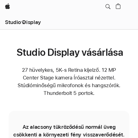
Apple
Studio Display
Studio Display vásárlása
27 hüvelykes, 5K-s Retina kijelző. 12 MP
Center Stage kamera Íróasztal nézettel.
Stúdióminőségű mikrofonok és hangszórók.
Thunderbolt 5 portok.
Az alacsony tükröződésű normál üveg
csökkenti a környezeti fény visszaverődését.
gá