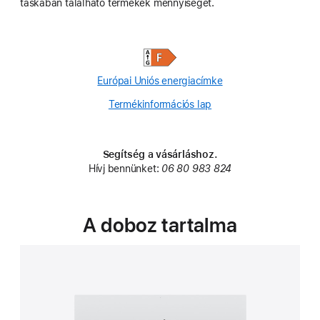
táskában található termékek mennyiségét.
Európai Uniós energiacímke
Termékinformációs lap
(Opens
in
a
new
Segítség a vásárláshoz.
window)
Hívj bennünket:
06 80 983 824
A doboz tartalma