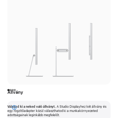
Állvány
Válaszd ki a neked való állványt.
A Studio Displayhez két állvány és
Bővebb
egy rögzítőadapter közül választhatod ki a munkakörnyezeted
adottságainak leginkább megfelelőt.
információ