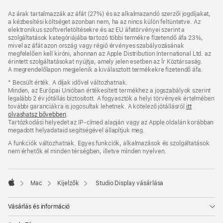
Lábléc
lábjegyzetek
Az árak tartalmazzák az áfát (27%) és az alkalmazandó szerzői jogdíjakat,
a kézbesítési költséget azonban nem, ha az nincs külön feltüntetve. Az
elektronikus szoftverletöltésekre és az EU áfatörvényei szerint a
szolgáltatások kategóriájába tartozó többi termékre fizetendő áfa 23%,
mivel az áfát azon ország vagy régió érvényes szabályozásának
megfelelően kell kiróni, ahonnan az Apple Distribution International Ltd. az
érintett szolgáltatásokat nyújtja, amely jelen esetben az Ír Köztársaság.
A megrendelőlapon megjelenik a kiválasztott termékekre fizetendő áfa.
* Becsült érték. A díjak idővel változhatnak.
Minden, az Európai Unióban értékesített termékhez a jogszabályok szerint
legalább 2 év jótállás biztosított. A fogyasztók a helyi törvények értelmében
további garanciákra is jogosultak lehetnek. A kötelező jótállásról
itt
olvashatsz bővebben
.
Tartózkodási helyedet az IP-címed alapján vagy az Apple oldalán korábban
megadott helyadataid segítségével állapítjuk meg.
A funkciók változhatnak. Egyes funkciók, alkalmazások és szolgáltatások
nem érhetők el minden térségben, illetve minden nyelven.
Mac
Kijelzők
Studio Display vásárlása
Apple
Vásárlás és információ