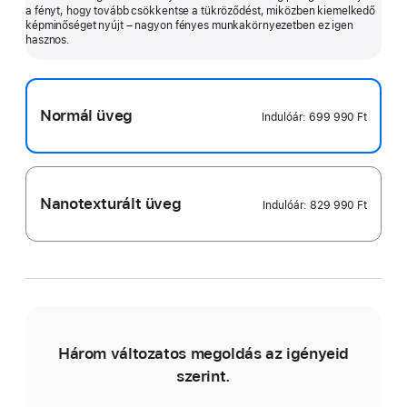
a fényt, hogy tovább csökkentse a tükröződést, miközben kiemelkedő
információ
képminőséget nyújt – nagyon fényes munkakörnyezetben ez igen
hasznos.
Normál üveg
Indulóár:
699 990 Ft
Nanotexturált üveg
Indulóár:
829 990 Ft
Három változatos megoldás az igényeid
szerint.