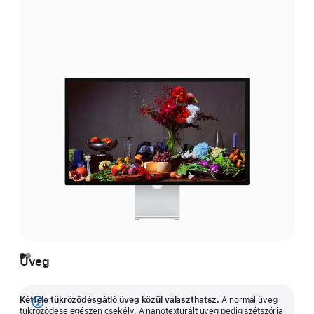
Üveg
Kétféle tükröződésgátló üveg közül választhatsz.
A normál üveg
Bővebb
tükröződése egészen csekély. A nanotexturált üveg pedig szétszórja