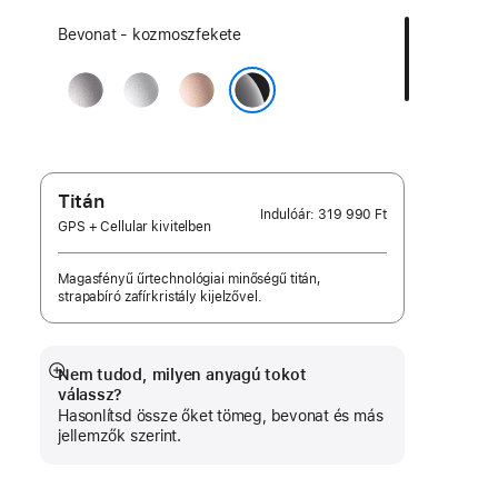
Válassz
Bevonat - kozmoszfekete
bevonatot:
asztroszürke
ezüst
rozéarany
kozmoszfekete
Titán
Indulóár:
319 990 Ft
GPS + Cellular kivitelben
Magasfényű űrtechnológiai minőségű titán,
strapabíró zafírkristály kijelzővel.
Nem tudod, milyen anyagú tokot
Bővebb
válassz?
információ
Hasonlítsd össze őket tömeg, bevonat és más
jellemzők szerint.