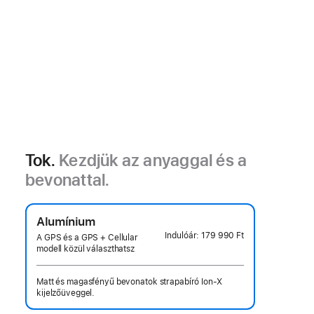
Tok.
Kezdjük az anyaggal és a
bevonattal.
Alumínium
Indulóár:
179 990 Ft
A GPS és a GPS + Cellular
modell közül választhatsz
Matt és magasfényű bevonatok strapabíró Ion-X
kijelzőüveggel.