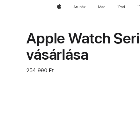
Apple
Áruház
Mac
iPad
i
Apple Watch Seri
vásárlása
254 990 Ft