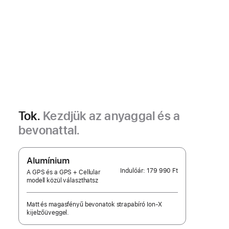
Tok.
Kezdjük az anyaggal és a
bevonattal.
Alumínium
Indulóár:
179 990 Ft
A GPS és a GPS + Cellular
modell közül választhatsz
Matt és magasfényű bevonatok strapabíró Ion-X
kijelzőüveggel.