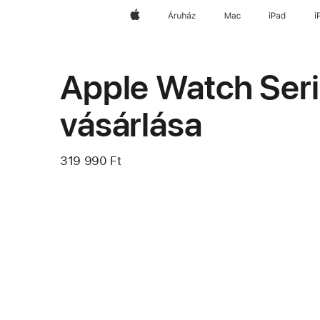
Apple
Áruház
Mac
iPad
i
Apple Watch Seri
vásárlása
319 990 Ft