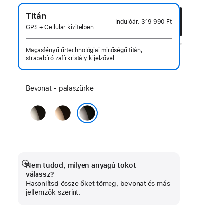
Titán
Indulóár:
319 990 Ft
GPS + Cellular kivitelben
Magasfényű űrtechnológiai minőségű titán,
strapabíró zafírkristály kijelzővel.
Válassz
Bevonat - palaszürke
bevonatot:
natúr
arany
palaszürke
Nem tudod, milyen anyagú tokot
Bővebb
válassz?
információ
Hasonlítsd össze őket tömeg, bevonat és más
jellemzők szerint.