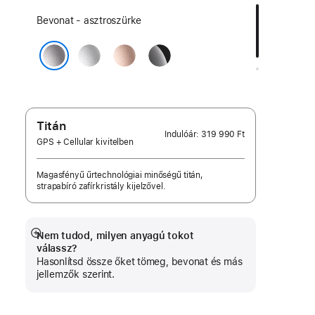
Válassz
Bevonat - asztroszürke
bevonatot:
ezüst
rozéarany
kozmoszfekete
asztroszürke
Titán
Indulóár:
319 990 Ft
GPS + Cellular kivitelben
Magasfényű űrtechnológiai minőségű titán,
strapabíró zafírkristály kijelzővel.
Nem tudod, milyen anyagú tokot
Bővebb
válassz?
információ
Hasonlítsd össze őket tömeg, bevonat és más
jellemzők szerint.