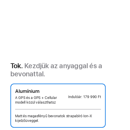
Tok.
Kezdjük az anyaggal és a
bevonattal.
Alumínium
Indulóár:
179 990 Ft
A GPS és a GPS + Cellular
modell közül választhatsz
Matt és magasfényű bevonatok strapabíró Ion-X
kijelzőüveggel.