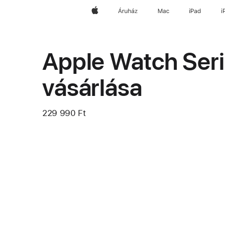
Apple
Áruház
Mac
iPad
i
Apple Watch Seri
vásárlása
229 990 Ft