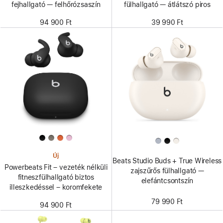
fejhallgató — felhőrózsaszín
fülhallgató — átlátszó piros
94 900 Ft
39 990 Ft
Új
Beats Studio Buds + True Wireless
Powerbeats Fit – vezeték nélküli
zajszűrős fülhallgató —
fitneszfülhallgató biztos
elefántcsontszín
illeszkedéssel – koromfekete
79 990 Ft
94 900 Ft