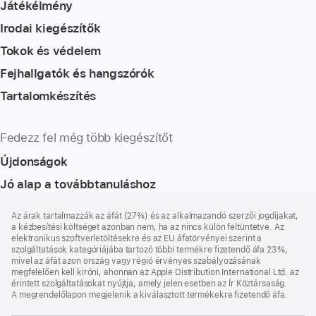
Játékélmény
Irodai kiegészítők
Tokok és védelem
Fejhallgatók és hangszórók
Tartalomkészítés
Fedezz fel még több kiegészítőt
Újdonságok
Jó alap a továbbtanuláshoz
Lábléc
lábjegyzetek
Az árak tartalmazzák az áfát (27%) és az alkalmazandó szerzői jogdíjakat,
a kézbesítési költséget azonban nem, ha az nincs külön feltüntetve. Az
elektronikus szoftverletöltésekre és az EU áfatörvényei szerint a
szolgáltatások kategóriájába tartozó többi termékre fizetendő áfa 23%,
mivel az áfát azon ország vagy régió érvényes szabályozásának
megfelelően kell kiróni, ahonnan az Apple Distribution International Ltd. az
érintett szolgáltatásokat nyújtja, amely jelen esetben az Ír Köztársaság.
A megrendelőlapon megjelenik a kiválasztott termékekre fizetendő áfa.