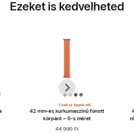
Ezeket is kedvelheted
Előző
Következő
i
Csak az Apple-nél
a
42 mm-es kurkumaszínű fonott
körpánt – 0-s méret
r
44 990 Ft