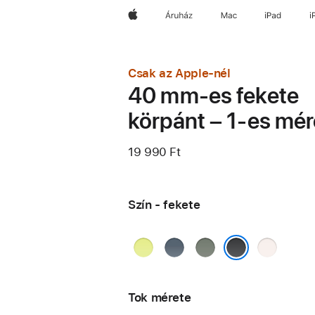
Apple
Áruház
Mac
iPad
i
Csak az Apple-nél
40 mm-es fekete
körpánt – 1-es mér
19 990 Ft
Szín - fekete
neonsárga
acélkék
zöldesszürke
lágy
rózsaszín
fekete
Tok mérete