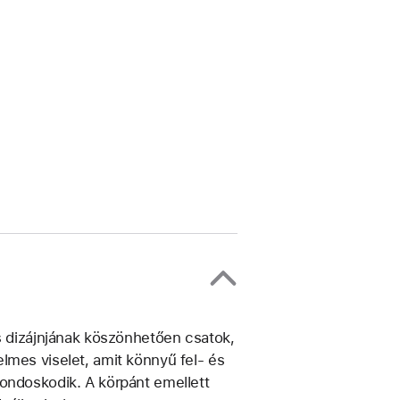
us dizájnjának köszönhetően csatok,
lmes viselet, amit könnyű fel- és
ondoskodik. A körpánt emellett