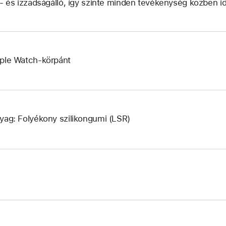
z- és izzadságálló, így szinte minden tevékenység közben ide
ple Watch-körpánt
yag: Folyékony szilikongumi (LSR)