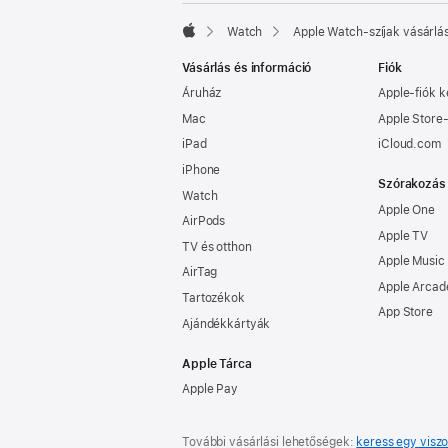
Watch
Apple Watch-szíjak vásárlá
Apple
Vásárlás és információ
Fiók
Áruház
Apple‑fiók k
Mac
Apple Store-
iPad
iCloud.com
iPhone
Szórakozás
Watch
Apple One
AirPods
Apple TV
TV és otthon
Apple Music
AirTag
Apple Arcad
Tartozékok
App Store
Ajándékkártyák
Apple Tárca
Apple Pay
További vásárlási lehetőségek:
keress egy viszo