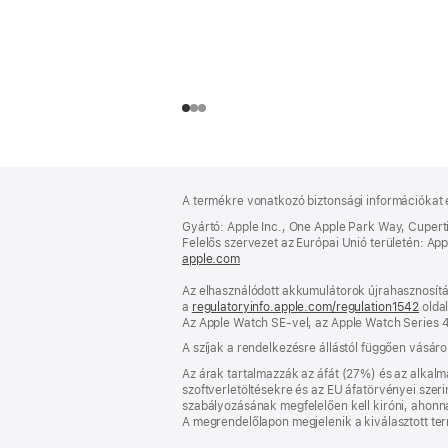
Lábléc
lábjegyzetek
A termékre vonatkozó biztonsági információkat 
Gyártó: Apple Inc., One Apple Park Way, Cuper
Felelős szervezet az Európai Unió területén: Apple
apple.com
(új
ablakban
Az elhasználódott akkumulátorok újrahasznosítás
nyílik
a
regulatoryinfo.apple.com/regulation1542
meg)
(új
oldal
Az Apple Watch SE-vel, az Apple Watch Series 4
abla
nyíli
A szíjak a rendelkezésre állástól függően vásár
meg)
Az árak tartalmazzák az áfát (27%) és az alkalma
szoftverletöltésekre és az EU áfatörvényei szer
szabályozásának megfelelően kell kiróni, ahonnan 
A megrendelőlapon megjelenik a kiválasztott te