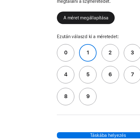
megtalálni a szíjméretedet.
A méret megállapítása
Ezután válaszd ki a méretedet:
0
1
2
3
4
5
6
7
8
9
Táskába helyezés