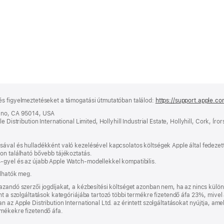
és figyelmeztetéseket a támogatási útmutatóban találod:
https://support.apple.c
tino, CA 95014, USA
 Distribution International Limited, Hollyhill Industrial Estate, Hollyhill, Cork, Íro
ával és hulladékként való kezelésével kapcsolatos költségek Apple által fedezett
on található bővebb tájékoztatás.
-gyel és az újabb Apple Watch-modellekkel kompatibilis.
kban
k
olhatók meg.
zandó szerzői jogdíjakat, a kézbesítési költséget azonban nem, ha az nincs külön 
int a szolgáltatások kategóriájába tartozó többi termékre fizetendő áfa 23%, mive
az Apple Distribution International Ltd. az érintett szolgáltatásokat nyújtja, ame
rmékekre fizetendő áfa.