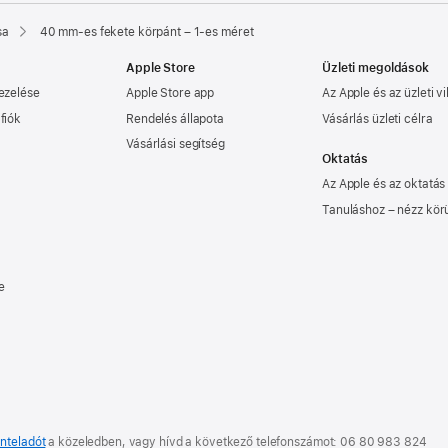
sa
40 mm-es fekete körpánt – 1-es méret
Apple Store
Üzleti megoldások
ezelése
Apple Store app
Az Apple és az üzleti vi
fiók
Rendelés állapota
Vásárlás üzleti célra
Vásárlási segítség
Oktatás
Az Apple és az oktatás
Tanuláshoz – nézz kör
e
nteladót
a közeledben, vagy hívd a következő telefonszámot:
06 80 983 824