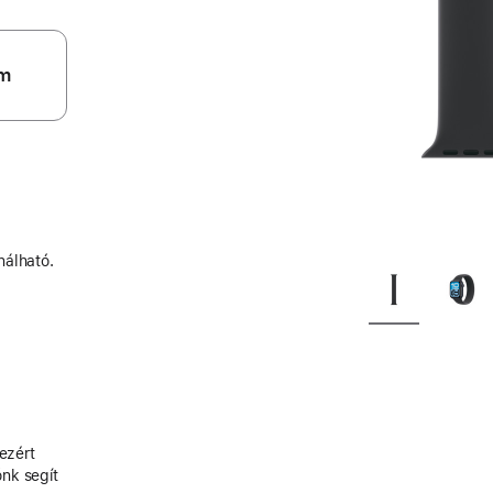
m
nálható.
ezért
nk segít