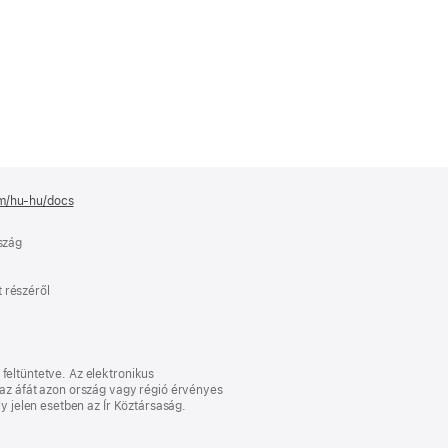
om/hu-hu/docs
(új
ablakban
nyílik
rszág
meg)
 részéről
feltüntetve. Az elektronikus
l az áfát azon ország vagy régió érvényes
ly jelen esetben az Ír Köztársaság.