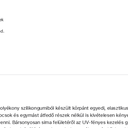
kek
ad.
folyékony szilikongumiból készült körpánt egyedi, elasztik
pcsok és egymást átfedő részek nélkül is kivételesen kénye
venni. Bársonyosan sima felületéről az UV-fényes kezelés g