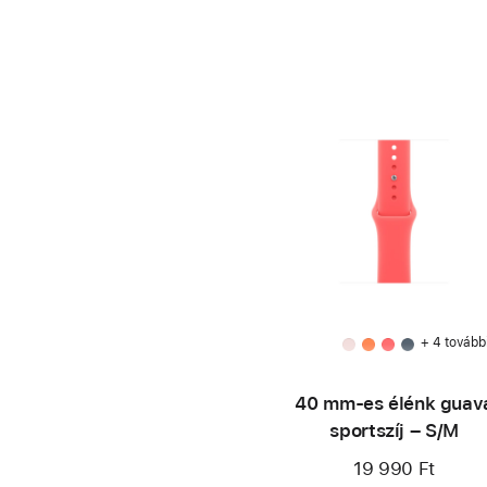
+ 4 tovább
40 mm-es élénk guav
sportszíj – S/M
19 990 Ft