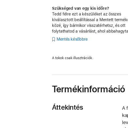
Szükséged van egy kis időre?
Tedd félre ezt a készüléket az összes
kiválasztott beállítással a Mentett termé
közé, így bármikor visszatérhetsz, és ott
folytathatod a vásárlást, ahol abbahagyt
Mentés későbbre
A tokok csak illusztrációk.
Termékinformáció
Áttekintés
A 
ka
le