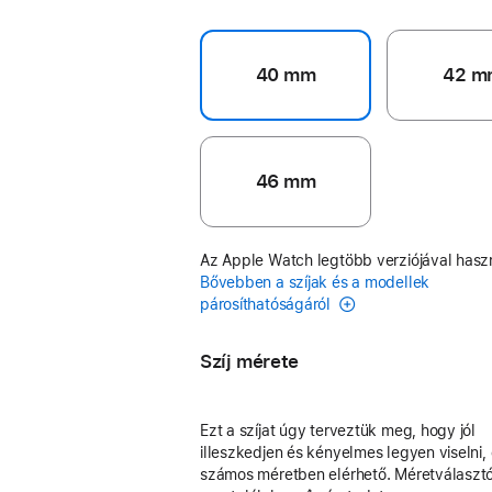
40 mm
42 m
46 mm
Az Apple Watch legtöbb verziójával hasz
Bővebben a szíjak és a modellek
párosíthatóságáról
Szíj mérete
Ezt a szíjat úgy terveztük meg, hogy jól
illeszkedjen és kényelmes legyen viselni, 
számos méretben elérhető. Méretválasztó