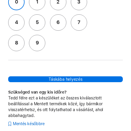
0
1
2
3
4
5
6
7
8
9
Táskába helyezés
Szükséged van egy kis időre?
Tedd félre ezt a készüléket az összes kiválasztott
beállítással a Mentett termékek közé, így bármikor
visszatérhetsz, és ott folytathatod a vásárlást, ahol
abbahagytad.
Mentés későbbre