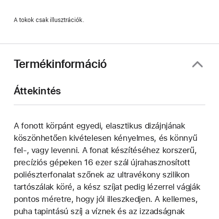
A tokok csak illusztrációk.
Termékinformáció
Áttekintés
A fonott körpánt egyedi, elasztikus dizájnjának
köszönhetően kivételesen kényelmes, és könnyű
fel-, vagy levenni. A fonat készítéséhez korszerű,
precíziós gépeken 16 ezer szál újrahasznosított
poliészterfonalat szőnek az ultravékony szilikon
tartószálak köré, a kész szíjat pedig lézerrel vágják
pontos méretre, hogy jól illeszkedjen. A kellemes,
puha tapintású szíj a víznek és az izzadságnak