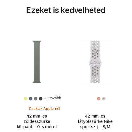
Ezeket is kedvelheted
+ 1 további
Csak az Apple-nél
42 mm-es
42 mm-es
zöldesszürke
fátyolszürke Nike
körpánt – 0-s méret
sportszíj – S/M