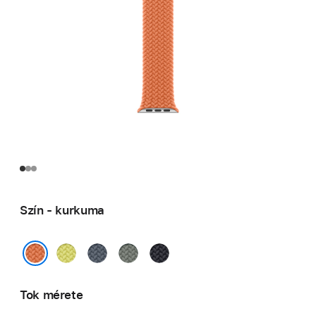
Szín - kurkuma
neonsárga
acélkék
zöldesszürke
éjfekete
kurkuma
Tok mérete