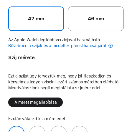
42 mm
46 mm
Az Apple Watch legtöbb verziójával használható.
Bővebben a szíjak és a modellek párosíthatóságáról
Szíj mérete
Ezt a szíjat úgy terveztük meg, hogy jól illeszkedjen és
kényelmes legyen viselni, ezért számos méretben elérhető.
Méretválasztónk segít megtalálni a szíjméretedet.
A méret megállapítása
Ezután válaszd ki a méretedet: