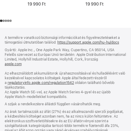
19 990 Ft
19 990 Ft
Lábléc
lábjegyzetek
A termékre vonatkozó biztonsági információkat és figyelmeztetéseket a
támogatási útmutatóban találod:
https://support.apple.com/hu-hu/docs
(új
ablakb
Gyártó: Apple Inc., One Apple Park Way, Cupertino, CA 95014, USA
nyílik
Felelős szervezet az Európai Unió területén: Apple Distribution International
meg)
Limited, Hollyhill Industrial Estate, Hollyhill, Cork, Írország
apple.com
(új
ablakban
Az elhasználódott akkumulátorok újrahasznosításával és hulladékként való
nyílik
kezelésével kapcsolatos költségek Apple által fedezett részéről
meg)
a
regulatoryinfo.apple.com/regulation1542
(új
oldalon található bővebb
tájékoztatás.
ablakban
Az Apple Watch SE-vel, az Apple Watch Series 4-gyel és az újabb
nyílik
Apple Watch-modellekkel kompatibilis.
meg)
A szíjak a rendelkezésre állástól függően vásárolhatók meg.
Az árak tartalmazzák az áfát (27%) és az alkalmazandó szerzői jogdíjakat,
a kézbesítési költséget azonban nem, ha az nincs külön feltüntetve. Az
elektronikus szoftverletöltésekre és az EU áfatörvényei szerint a
szolgáltatások kategóriájába tartozó többi termékre fizetendő áfa 23%,
mivel az áfát azon ország vagy régió érvényes szabályozásának