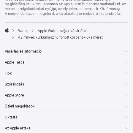
megfelelően kell kiróni, ahonnan az Apple Distribution International Ltd. az
érintett szolgáltatásokat nyújtja, amely jelen esetben az Ír Köztársaság.
A megrendelőlapon megjelenik a kiválasztott termékekre fizetendő áfa.
Watch
Apple Watch-szíjak vásárlása
Apple
42 mm-es kurkumaszínű fonott körpánt – 0-s méret
Vásárlás és információ
Apple Tárca
Fiók
Szórakozás
Apple Store
Üzleti megoldások
Oktatás
Az Apple értékei