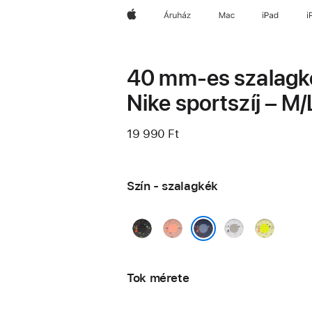
Apple
Áruház
Mac
iPad
i
40 mm-es szalagk
Nike sportszíj – M/
19 990 Ft
Szín - szalagkék
éjféli
naplemente-
fátyolszürke
neonzöld
fekete
rózsaszín
csobbaná
szalagkék
Tok mérete