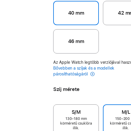
40 mm
42 m
46 mm
Az Apple Watch legtöbb verziójával hasz
Bővebben a szíjak és a modellek
párosíthatóságáról
Szíj mérete
S/M
M/L
130–180 mm
150–200
körméretű csuklóra
körméretű c
illik.
illik.