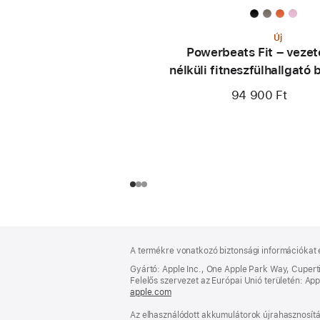
Új
Powerbeats Fit – vezet
nélküli fitneszfülhallgató 
illeszkedéssel – energi
94 900 Ft
rózsaszín
Lábléc
lábjegyzetek
A termékre vonatkozó biztonsági információkat 
Gyártó: Apple Inc., One Apple Park Way, Cuper
Felelős szervezet az Európai Unió területén: Apple
apple.com
(új
ablakban
Az elhasználódott akkumulátorok újrahasznosítás
nyílik