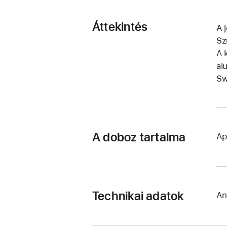
Áttekintés
A 
Sz
A 
al
Sw
A doboz tartalma
Ap
Technikai adatok
An