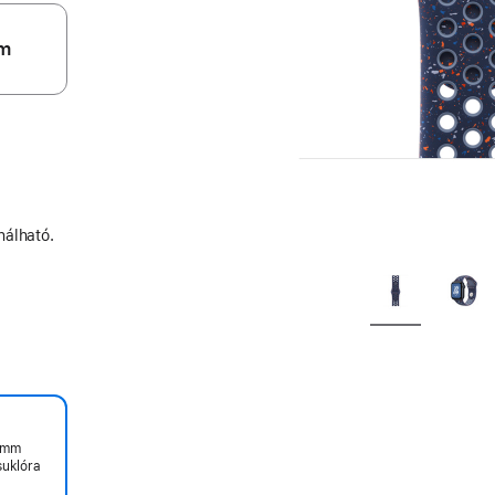
m
nálható.
 mm
suklóra