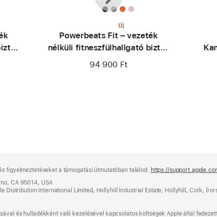
Új
ék
Powerbeats Fit – vezeték
biztos
nélküli fitneszfülhallgató biztos
Kam
kus
illeszkedéssel – tűzsárga
Rug
94 900 Ft
és figyelmeztetéseket a támogatási útmutatóban találod:
https://support.apple.c
tino, CA 95014, USA
 Distribution International Limited, Hollyhill Industrial Estate, Hollyhill, Cork, Íro
ával és hulladékként való kezelésével kapcsolatos költségek Apple által fedezett