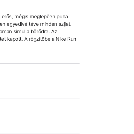
s és erős, mégis meglepően puha.
en egyedivé téve minden szíjat.
noman simul a bőrödre. Az
tet kapott. A rögzítőbe a Nike Run