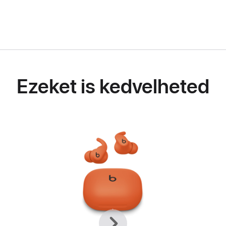
Ezeket is kedvelheted
Előző
Következő