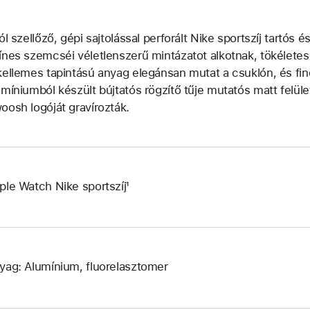
jól szellőző, gépi sajtolással perforált Nike sportszíj tartó
ínes szemcséi véletlenszerű mintázatot alkotnak, tökéletes
kellemes tapintású anyag elegánsan mutat a csuklón, és fi
umíniumból készült bújtatós rögzítő tűje mutatós matt felüle
oosh logóját gravírozták.
ple Watch Nike sportszíj¹
yag: Alumínium, fluorelasztomer