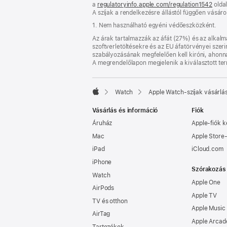
a
regulatoryinfo.apple.com/regulation1542
meg)
(új
oldal
A szíjak a rendelkezésre állástól függően vásár
abla
nyíli
1. Nem használható egyéni védőeszközként.
meg)
Az árak tartalmazzák az áfát (27%) és az alkalma
szoftverletöltésekre és az EU áfatörvényei szer
szabályozásának megfelelően kell kiróni, ahonnan 
A megrendelőlapon megjelenik a kiválasztott te
Watch
Apple Watch-szíjak vásárlá
Apple
Vásárlás és információ
Fiók
Áruház
Apple‑fiók k
Mac
Apple Store-
iPad
iCloud.com
iPhone
Szórakozás
Watch
Apple One
AirPods
Apple TV
TV és otthon
Apple Music
AirTag
Apple Arcad
Tartozékok