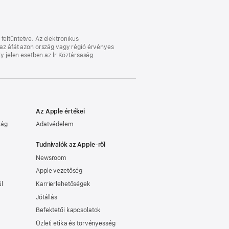
feltüntetve. Az elektronikus
l az áfát azon ország vagy régió érvényes
ly jelen esetben az Ír Köztársaság.
Az Apple értékei
lág
Adatvédelem
Tudnivalók az Apple-ről
Newsroom
Apple vezetőség
ül
Karrierlehetőségek
Jótállás
Befektetői kapcsolatok
Üzleti etika és törvényesség