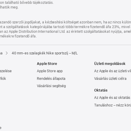
on található bővebb tájékoztatás.
olhatók meg.
kban
k
zandó szerzői jogdíjakat, a kézbesítési költséget azonban nem, ha az nincs külön 
int a szolgáltatások kategóriájába tartozó többi termékre fizetendő áfa 23%, mive
az Apple Distribution International Ltd. az érintett szolgáltatásokat nyújtja, ame
rmékekre fizetendő áfa.
sa
40 mm-es szalagkék Nike sportszíj – M/L
Apple Store
Üzleti megoldások
ezelése
Apple Store app
Az Apple és az üzleti vi
fiók
Rendelés állapota
Vásárlás üzleti célra
Vásárlási segítség
Oktatás
Az Apple és az oktatás
Tanuláshoz – nézz kör
e