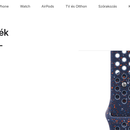
Phone
Watch
AirPods
TV és Otthon
Szórakozás
ék
L
s