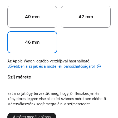
40 mm
42 mm
46 mm
Az Apple Watch legtöbb verziójával használható.
Bővebben a szíjak és a modellek párosíthatóságáról
Szíj mérete
Ezt a szíjat úgy terveztük meg, hogy jól illeszkedjen és
kényelmes legyen viselni, ezért számos méretben elérhető.
Méretválasztónk segít megtalálni a szíjméretedet.
A méret megállapítása