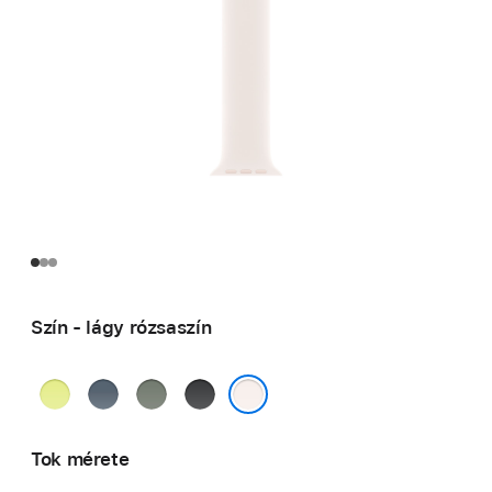
Szín - lágy rózsaszín
neonsárga
acélkék
zöldesszürke
fekete
lágy rózsaszín
Tok mérete