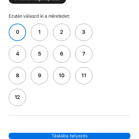
Ezután válaszd ki a méretedet:
0
1
2
3
4
5
6
7
8
9
10
11
12
Táskába helyezés