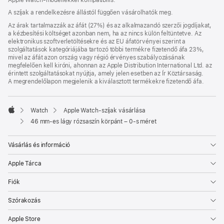
A szíjak a rendelkezésre állástól függően vásárolhatók meg.
Az árak tartalmazzák az áfát (27%) és az alkalmazandó szerzői jogdíjakat,
a kézbesítési költséget azonban nem, ha az nincs külön feltüntetve. Az
elektronikus szoftverletöltésekre és az EU áfatörvényei szerint a
szolgáltatások kategóriájába tartozó többi termékre fizetendő áfa 23%,
mivel az áfát azon ország vagy régió érvényes szabályozásának
megfelelően kell kiróni, ahonnan az Apple Distribution International Ltd. az
érintett szolgáltatásokat nyújtja, amely jelen esetben az Ír Köztársaság.
A megrendelőlapon megjelenik a kiválasztott termékekre fizetendő áfa.
Watch
Apple Watch-szíjak vásárlása
Apple
46 mm-es lágy rózsaszín körpánt – 0-s méret
Vásárlás és információ
Apple Tárca
Fiók
Szórakozás
Apple Store