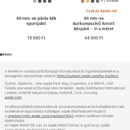
+ 1 további
Csak az Apple-nél
46 mm-es párás kék
46 mm-es
sportpánt
kurkumaszínű fonott
körpánt – 0-s méret
19 990 Ft
44 990 Ft
Lábléc
lábjegyzetek
A termékre vonatkozó biztonsági információkat és figyelmeztetéseket a
támogatási útmutatóban találod:
https://support.apple.com/hu-hu/docs
(új
ablakb
Gyártó: Apple Inc., One Apple Park Way, Cupertino, CA 95014, USA
nyílik
Felelős szervezet az Európai Unió területén: Apple Distribution International
meg)
Limited, Hollyhill Industrial Estate, Hollyhill, Cork, Írország
apple.com
(új
ablakban
Az elhasználódott akkumulátorok újrahasznosításával és hulladékként való
nyílik
kezelésével kapcsolatos költségek Apple által fedezett részéről
meg)
a
regulatoryinfo.apple.com/regulation1542
(új
oldalon található bővebb
tájékoztatás.
ablakban
Az Apple Watch SE-vel, az Apple Watch Series 4-gyel és az újabb
nyílik
Apple Watch-modellekkel kompatibilis.
meg)