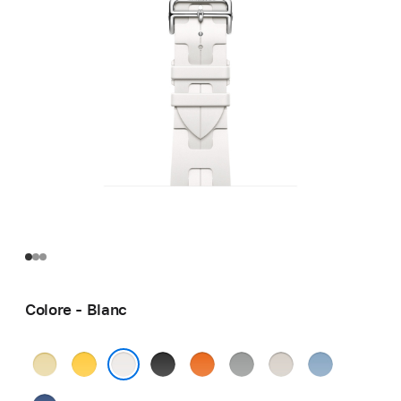
Colore - Blanc
Grège
Jaune
Noir
Orange
Gris
Béton
Bleu
Pastel
Blanc