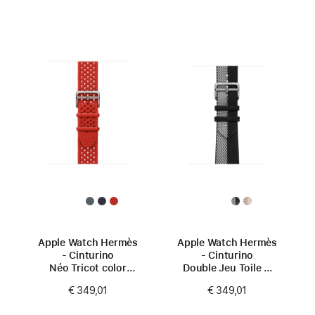
Apple Watch Hermès
Apple Watch Hermès
- Cinturino
- Cinturino
Néo Tricot color
Double Jeu Toile H
Capucine (42 mm)
color Noir/Écru
€ 349,01
€ 349,01
(42 mm)