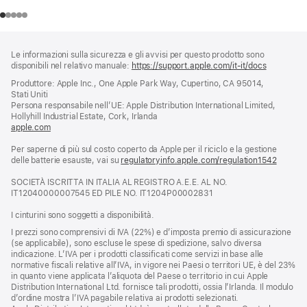
Piè
Note
Le informazioni sulla sicurezza e gli avvisi per questo prodotto sono
a
di
disponibili nel relativo manuale:
https://support.apple.com/it-it/docs
(si
piè
pagina
apre
Produttore: Apple Inc., One Apple Park Way, Cupertino, CA 95014,
di
una
Stati Uniti
pagina
nuova
Persona responsabile nell’UE: Apple Distribution International Limited,
finestra)
Hollyhill Industrial Estate, Cork, Irlanda
apple.com
(si
apre
Per saperne di più sul costo coperto da Apple per il riciclo e la gestione
una
delle batterie esauste, vai su
nuova
regulatoryinfo.apple.com/regulation1542
(si
finestra)
apre
SOCIETÀ ISCRITTA IN ITALIA AL REGISTRO A.E.E. AL NO.
una
IT12040000007545 ED PILE NO. IT1204P00002831
nuova
finestra
I cinturini sono soggetti a disponibilità.
I prezzi sono comprensivi di IVA (22%) e d’imposta premio di assicurazione
(se applicabile), sono escluse le spese di spedizione, salvo diversa
indicazione. L’IVA per i prodotti classificati come servizi in base alle
normative fiscali relative all’IVA, in vigore nei Paesi o territori UE, è del 23%
in quanto viene applicata l’aliquota del Paese o territorio in cui Apple
Distribution International Ltd. fornisce tali prodotti, ossia l’Irlanda. Il modulo
d’ordine mostra l’IVA pagabile relativa ai prodotti selezionati.