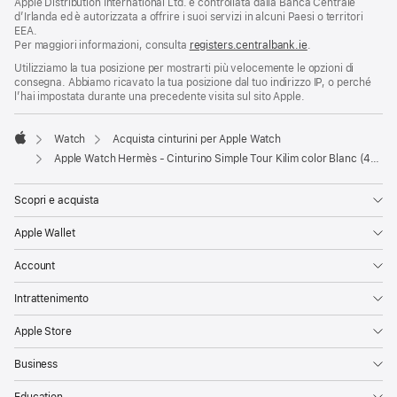
Apple Distribution International Ltd. è controllata dalla Banca Centrale
d’Irlanda ed è autorizzata a offrire i suoi servizi in alcuni Paesi o territori
EEA.
Per maggiori informazioni, consulta
registers.centralbank.ie
.
Utilizziamo la tua posizione per mostrarti più velocemente le opzioni di
consegna. Abbiamo ricavato la tua posizione dal tuo indirizzo IP, o perché
l’hai impostata durante una precedente visita sul sito Apple.
Watch
Acquista cinturini per Apple Watch
Apple
Apple Watch Hermès - Cinturino Simple Tour Kilim color Blanc (42 mm)
Scopri e acquista
Apple Wallet
Account
Intrattenimento
Apple Store
Business