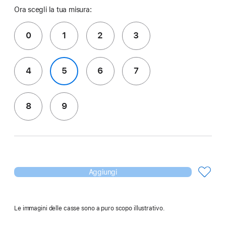
Ora scegli la tua misura:
0
1
2
3
4
5
6
7
8
9
Aggiungi
Le immagini delle casse sono a puro scopo illustrativo.