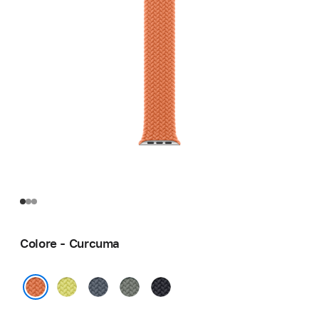
Colore - Curcuma
Giallo
Blu
Grigioverde
Mezzanotte
neon
salmastro
Curcuma