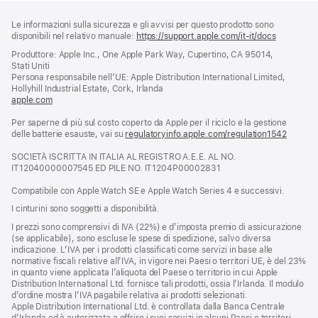
Piè
Note
Le informazioni sulla sicurezza e gli avvisi per questo prodotto sono
a
di
disponibili nel relativo manuale:
https://support.apple.com/it-it/docs
(si
piè
pagina
apre
Produttore: Apple Inc., One Apple Park Way, Cupertino, CA 95014,
di
una
Stati Uniti
pagina
nuova
Persona responsabile nell’UE: Apple Distribution International Limited,
finestra)
Hollyhill Industrial Estate, Cork, Irlanda
apple.com
(si
apre
Per saperne di più sul costo coperto da Apple per il riciclo e la gestione
una
delle batterie esauste, vai su
nuova
regulatoryinfo.apple.com/regulation1542
(si
finestra)
apre
SOCIETÀ ISCRITTA IN ITALIA AL REGISTRO A.E.E. AL NO.
una
IT12040000007545 ED PILE NO. IT1204P00002831
nuova
finestra
Compatibile con Apple Watch SE e Apple Watch Series 4 e successivi.
I cinturini sono soggetti a disponibilità.
I prezzi sono comprensivi di IVA (22%) e d’imposta premio di assicurazione
(se applicabile), sono escluse le spese di spedizione, salvo diversa
indicazione. L’IVA per i prodotti classificati come servizi in base alle
normative fiscali relative all’IVA, in vigore nei Paesi o territori UE, è del 23%
in quanto viene applicata l’aliquota del Paese o territorio in cui Apple
Distribution International Ltd. fornisce tali prodotti, ossia l’Irlanda. Il modulo
d’ordine mostra l’IVA pagabile relativa ai prodotti selezionati.
Apple Distribution International Ltd. è controllata dalla Banca Centrale