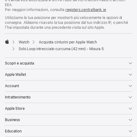
d’Irlanda ed è autorizzata a offrire i suoi servizi in alcuni Paesi o territori
EEA.
Per maggiori informazioni, consulta
registers.centralbank.ie
.
Utilizziamo la tua posizione per mostrarti più velocemente le opzioni di
consegna. Abbiamo ricavato la tua posizione dal tuo indirizzo IP, o perché
l’hai impostata durante una precedente visita sul sito Apple.
Watch
Acquista cinturini per Apple Watch
Apple
Solo Loop intrecciato curcuma (42 mm) - Misura 5
Scopri e acquista
Apple Wallet
Account
Intrattenimento
Apple Store
Business
Education