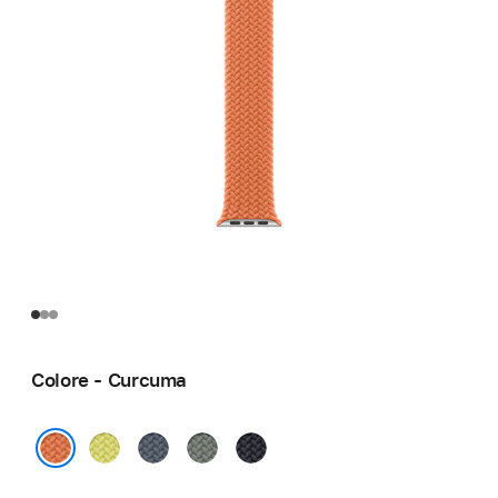
Colore - Curcuma
Giallo
Blu
Grigioverde
Mezzanotte
neon
salmastro
Curcuma