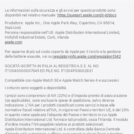
Piè
Note
Le informazioni sulla sicurezza e gli avvisi per questo prodotto sono
a
di
disponibili nel relativo manuale:
https://support.apple.com/it-it/docs
(si
piè
pagina
apre
Produttore: Apple Inc., One Apple Park Way, Cupertino, CA 95014,
di
una
Stati Uniti
pagina
nuova
Persona responsabile nell’UE: Apple Distribution International Limited,
finestra)
Hollyhill Industrial Estate, Cork, Irlanda
apple.com
(si
apre
Per saperne di più sul costo coperto da Apple per il riciclo e la gestione
una
delle batterie esauste, vai su
nuova
regulatoryinfo.apple.com/regulation1542
(si
finestra)
apre
SOCIETÀ ISCRITTA IN ITALIA AL REGISTRO A.E.E. AL NO.
una
IT12040000007545 ED PILE NO. IT1204P00002831
nuova
finestra
Compatibile con Apple Watch SE e Apple Watch Series 4 e successivi.
I cinturini sono soggetti a disponibilità.
I prezzi sono comprensivi di IVA (22%) e d’imposta premio di assicurazione
(se applicabile), sono escluse le spese di spedizione, salvo diversa
indicazione. L’IVA per i prodotti classificati come servizi in base alle
normative fiscali relative all’IVA, in vigore nei Paesi o territori UE, è del 23%
in quanto viene applicata l’aliquota del Paese o territorio in cui Apple
Distribution International Ltd. fornisce tali prodotti, ossia l’Irlanda. Il modulo
d’ordine mostra l’IVA pagabile relativa ai prodotti selezionati.
Apple Distribution International Ltd. è controllata dalla Banca Centrale