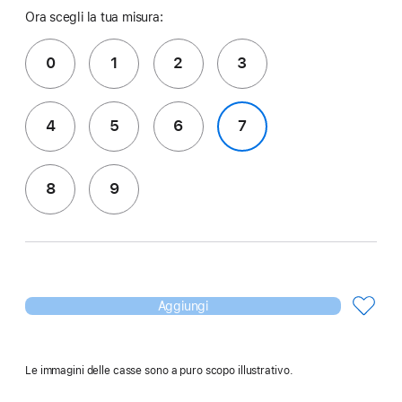
Ora scegli la tua misura:
0
1
2
3
4
5
6
7
8
9
Aggiungi
Le immagini delle casse sono a puro scopo illustrativo.