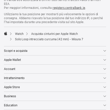
d’Irlanda ed è autorizzata a offrire i suoi servizi in alcuni Paesi o territori
EEA.
Per maggiori informazioni, consulta
registers.centralbank.ie
.
Utilizziamo la tua posizione per mostrarti più velocemente le opzioni di
consegna. Abbiamo ricavato la tua posizione dal tuo indirizzo IP, o perché
l’hai impostata durante una precedente visita sul sito Apple.
Watch
Acquista cinturini per Apple Watch
Apple
Solo Loop intrecciato curcuma (42 mm) - Misura 7
Scopri e acquista
Apple Wallet
Account
Intrattenimento
Apple Store
Business
Education