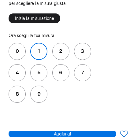
per scegliere la misura giusta.
Inizia la misurazione
Ora scegli la tua misura:
0
1
2
3
4
5
6
7
8
9
Aggiungi