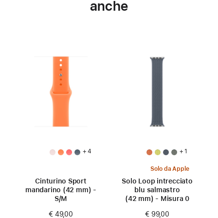
anche
+ 4
+ 1
Solo da Apple
Cinturino Sport
Solo Loop intrecciato
mandarino (42 mm) -
blu salmastro
S/M
(42 mm) - Misura 0
€ 49,00
€ 99,00