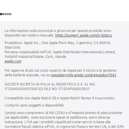
Piè
Note
Le informazioni sulla sicurezza e gli avvisi per questo prodotto sono
a
di
disponibili nel relativo manuale:
https://support.apple.com/it-it/docs
(si
piè
pagina
apre
Produttore: Apple Inc., One Apple Park Way, Cupertino, CA 95014,
di
una
Stati Uniti
pagina
nuova
Persona responsabile nell’UE: Apple Distribution International Limited,
finestra)
Hollyhill Industrial Estate, Cork, Irlanda
apple.com
(si
apre
Per saperne di più sul costo coperto da Apple per il riciclo e la gestione
una
delle batterie esauste, vai su
nuova
regulatoryinfo.apple.com/regulation1542
(si
finestra)
apre
SOCIETÀ ISCRITTA IN ITALIA AL REGISTRO A.E.E. AL NO.
una
IT12040000007545 ED PILE NO. IT1204P00002831
nuova
finestra
Compatibile con Apple Watch SE e Apple Watch Series 4 e successivi.
I cinturini sono soggetti a disponibilità.
I prezzi sono comprensivi di IVA (22%) e d’imposta premio di assicurazione
(se applicabile), sono escluse le spese di spedizione, salvo diversa
indicazione. L’IVA per i prodotti classificati come servizi in base alle
normative fiscali relative all’IVA, in vigore nei Paesi o territori UE, è del 23%